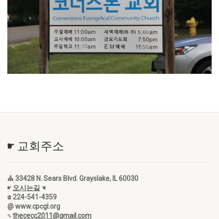
☛ 교회주소
⛪ 33428 N. Sears Blvd. Grayslake, IL 60030
☛
오시는길
☚
☎ 224-541-4359
@ www.cpcgl.org
✎
thececc2011@gmail.com