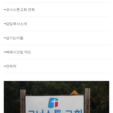
➥코너스톤교회 연혁
➥담임목사소개
➥섬기는이들
➥예배시간및 약도
➥연락처