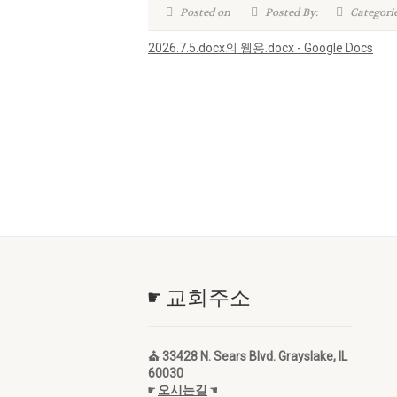
Posted on
Posted By:
Categori
2026.7.5.docx의 웹용.docx - Google Docs
☛ 교회주소
⛪ 33428 N. Sears Blvd. Grayslake, IL
60030
☛
오시는길
☚