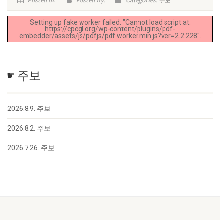
Posted on
Posted By:
Categories:
주보
Setting up fake worker failed: "Cannot load script at:
https://cpcgl.org/wp-content/plugins/pdf-
embedder/assets/js/pdfjs/pdf.worker.min.js?ver=2.2.228".
☛ 주보
2026.8.9. 주보
2026.8.2. 주보
2026.7.26. 주보