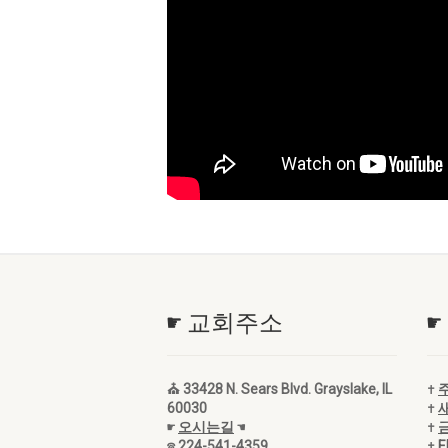
☛ 교회주소
☛
⛪ 33428 N. Sears Blvd. Grayslake, IL
✝
60030
✝
☛
오시는길
☚
✝
☎ 224-541-4359
✝