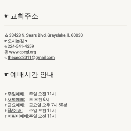
☛ 교회주소
⛪ 33428 N. Sears Blvd. Grayslake, IL 60030
☛
오시는길
☚
☎ 224-541-4359
@ www.cpcgl.org
✎
thececc2011@gmail.com
☛ 예배시간 안내
✝
주일예배:
주일 오전 11시
✝
새벽예배:
토 오전 6시
✝
금요예배:
금요일 오후 7시 50분
✝
EM예배:
주일 오전 11시
✝
어린이예배:
주일 오전 11시