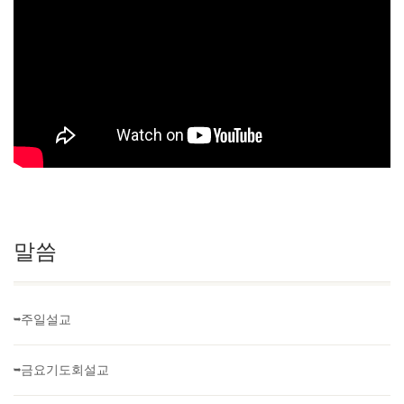
말씀
➥주일설교
➥금요기도회설교