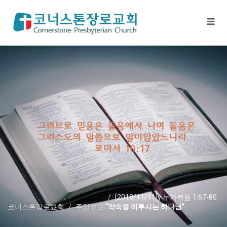
[2018/11/11]y 누가복음 1:67-80
코너스톤장로교회
주일설교
“약속을 이루시는 하나님”