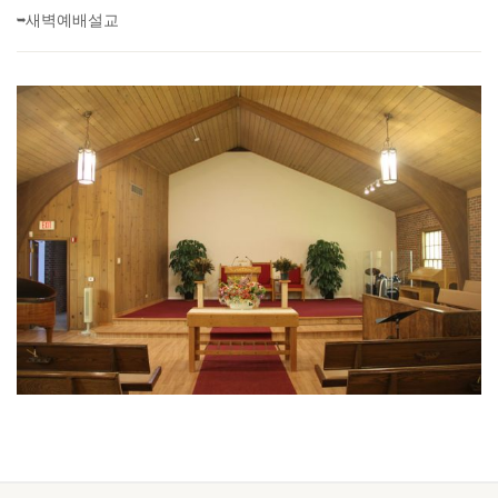
➥새벽예배설교