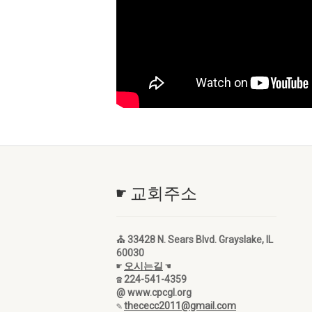
☛ 교회주소
⛪ 33428 N. Sears Blvd. Grayslake, IL
60030
☛
오시는길
☚
☎ 224-541-4359
@ www.cpcgl.org
✎
thececc2011@gmail.com