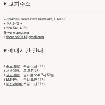
☛ 교회주소
⛪ 33428 N. Sears Blvd. Grayslake, IL 60030
☛
오시는길
☚
☎ 224-541-4359
@ www.cpcgl.org
✎
thececc2011@gmail.com
☛ 예배시간 안내
✝
주일예배:
주일 오전 11시
✝
새벽예배:
토 오전 6시
✝
금요예배:
금요일 오후 7시 50분
✝
EM예배:
주일 오전 11시
✝
어린이예배:
주일 오전 11시