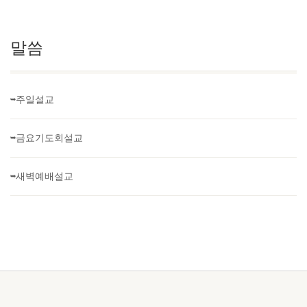
말씀
➥주일설교
➥금요기도회설교
➥새벽예배설교