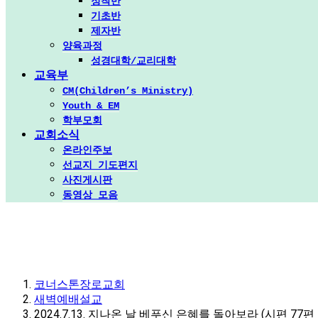
정착반
기초반
제자반
양육과정
성경대학/교리대학
교육부
CM(Children’s Ministry)
Youth & EM
학부모회
교회소식
온라인주보
선교지 기도편지
사진게시판
동영상 모음
코너스톤장로교회
새벽예배설교
2024.7.13. 지나온 날 베푸신 은혜를 돌아보라 (시편 77편 