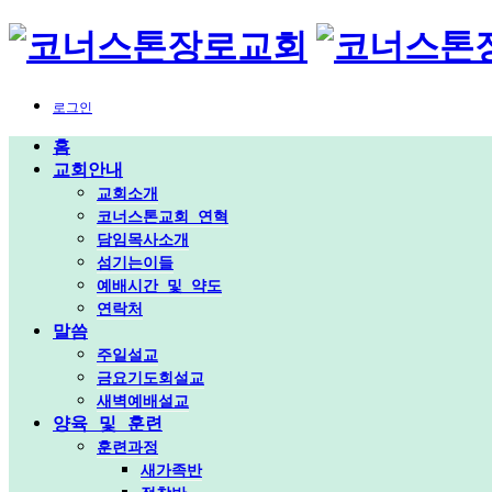
로그인
홈
교회안내
교회소개
코너스톤교회 연혁
담임목사소개
섬기는이들
예배시간 및 약도
연락처
말씀
주일설교
금요기도회설교
새벽예배설교
양육 및 훈련
훈련과정
새가족반