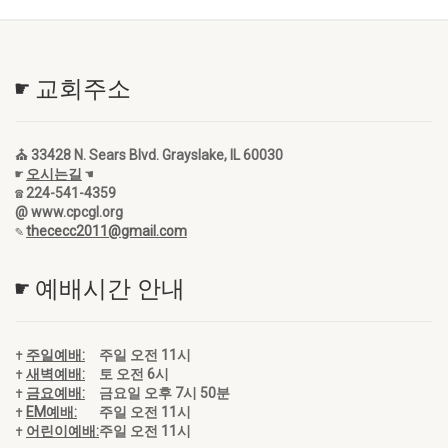
☛ 교회주소
⛪ 33428 N. Sears Blvd. Grayslake, IL 60030
☛
오시는길
☚
☎ 224-541-4359
@ www.cpcgl.org
✎
thececc2011@gmail.com
☛ 예배시간 안내
✝
주일예배:
주일 오전 11시
✝
새벽예배:
토 오전 6시
✝
금요예배:
금요일 오후 7시 50분
✝
EM예배:
주일 오전 11시
✝
어린이예배:
주일 오전 11시