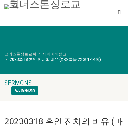
코너스톤장로교회
새벽예배설교
20230318 혼인 잔치의 비유 (마태복음 22장 1-14절)
SERMONS
ALL SERMONS
20230318 혼인 잔치의 비유 (마