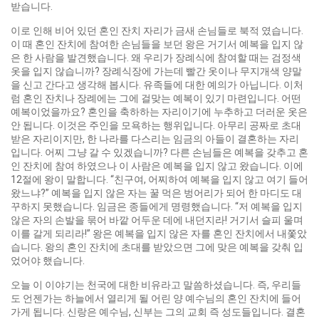
받습니다.
이로 인해 비어 있던 혼인 잔치 자리가 금새 손님들로 북적 였습니다.
이 때 혼인 잔치에 참여한 손님들을 보던 왕은 거기서 예복을 입지 않
은 한 사람을 발견했습니다. 왜 우리가 장례식에 참여할 때는 검정색
옷을 입지 않습니까? 장례식장에 가는데 빨간 옷이나 무지개색 양말
을 신고 간다고 생각해 봅시다. 유족들에 대한 예의가 아닙니다. 이처
럼 혼인 잔치나 장례에는 그에 걸맞는 예복이 있기 마련입니다. 어떤
예복이었을까요? 혼인을 축하하는 자리이기에 누추하고 더러운 옷은
안 됩니다. 이것은 주인을 모욕하는 행위입니다. 아무리 공짜로 초대
받은 자리이지만, 한 나라를 다스리는 임금의 아들이 결혼하는 자리
입니다. 어찌 그냥 갈 수 있겠습니까? 다른 손님들은 예복을 갖추고 혼
인 잔치에 참여 하였으나 이 사람은 예복을 입지 않고 왔습니다. 이에
12절에 왕이 말합니다. “친구여, 어찌하여 예복을 입지 않고 여기 들어
왔느냐?” 예복을 입지 않은 자는 꿀 먹은 벙어리가 되어 한 마디도 대
꾸하지 못했습니다. 임금은 종들에게 명령했습니다. “저 예복을 입지
않은 자의 손발을 묶어 바깥 어두운 데에 내던지라! 거기서 슬피 울며
이를 갈게 되리라!” 왕은 예복을 입지 않은 자를 혼인 잔치에서 내쫓았
습니다. 왕의 혼인 잔치에 초대를 받았으면 그에 맞은 예복을 갖춰 입
었어야 했습니다.
오늘 이 이야기는 천국에 대한 비유라고 말씀하셨습니다. 즉, 우리들
도 언젠가는 하늘에서 열리게 될 어린 양 예수님의 혼인 잔치에 들어
가게 됩니다. 신랑은 예수님, 신부는 그의 교회 즉 성도들입니다. 결혼