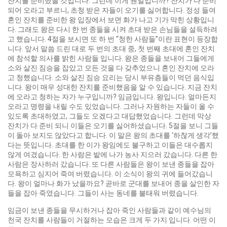
잔치를 준비했을 것입니다. 그런데 이게 웬일입니까? 잔치가 다 준비
되어 오라고 부르니, 초청 받은 자들이 오기를 싫어합니다. 정성 들여
혼인 잔치를 준비한 왕 입장에서 보면 화가 나고 기가 막힌 상황입니
다. 그래도 왕은 다시 한 번 종들을 시켜 초대 받은 손님들을 설득하려
고 했습니다. 4절을 보시면 또 하 번 “청한 사람들”이란 표현이 등장합
니다. 앞서 말씀 드린 대로 두 번의 초대 중, 첫 번째 초대에 혼인 잔치
에 참석할 의사를 밝힌 사람들 입니다. 왕은 종들을 보내어 그들에게
소와 살진 짐승을 잡았고 모든 것을 다 갖추었으니 혼인 잔치에 오라
고 청했습니다. 소와 살진 짐승 요리는 당시 부유층들이 먹던 음식입
니다. 왕이 매우 성대한 잔치를 준비했음을 알 수 있습니다. 지금 잔치
에 오라고 청하는 자가 누구입니까? 임금입니다. 왕입니다. 얼마든지
오라고 명령을 내릴 수도 있었습니다. 그러나 자원하는 자들이 올 수
있도록 초대하였고, 그들도 오겠다고 대답했었습니다. 그런데 막상
잔치가 다 준비 되니 이들은 오기를 싫어하셨습니다. 5절을 보니 그들
이 돌아 보지도 않았다고 합니다. 이 말은 왕의 초대를 ‘하찮게 생각’했
다는 뜻입니다. 초대를 한 이가 왕임에도 불구하고 이들은 대수롭지
않게 여겼습니다. 한 사람은 밭에 나가 농사 지으러 갔습니다. 다른 한
사람은 장사하러 갔습니다. 또 다른 사람들은 왕이 보낸 종들을 잡아
모욕하고 심지어 죽여 버렸습니다. 이 소식이 왕의 귀에 들어갔습니
다. 왕이 얼마나 화가 났을까요? 곧바로 군대를 보내어 종을 살인한 자
들을 잡아 죽였습니다. 그들이 사는 동네를 불태워 버렸습니다.
임금이 보낸 종들을 무시하거나 잡아 죽인 사람들과 같이 예수님의
천국 잔치를 사람들이 거절하는 모습은 크게 두 가지 입니다. 어떤 이