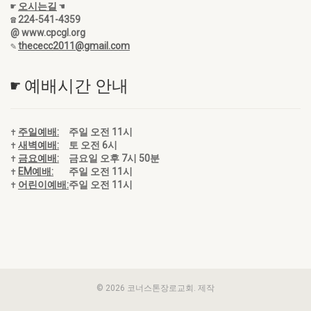
☛
오시는길
☚
☎ 224-541-4359
@ www.cpcgl.org
✎
thececc2011@gmail.com
☛ 예배시간 안내
✝
주일예배:
주일 오전 11시
✝
새벽예배:
토 오전 6시
✝
금요예배:
금요일 오후 7시 50분
✝
EM예배:
주일 오전 11시
✝
어린이예배:
주일 오전 11시
© 2026 코너스톤장로교회. 제작