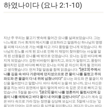
하였나이다 (요나 2:1-10)
지난 주 우리는 물고기 뱃속에 들어간 요나를 살펴보았습니다. 그는
니느웨로 가서 회개의 메시지를 선포하라고 말씀하신 하나님의 명령
을 피해 다시스로 가는 배를 타고 가다 풍랑을 만나게 되었습니다. 하
나님의 진노를 사게 된 요나로 인해 이 재앙이 찾아왔다는 사실을 알
게 된 선원들은 요나를 배 밖으로 던졌습니다. 요나는 깊은 바다에 빠
지게 되었습니다. 강한 비바람이 몰아치고, 파도가 일렁이고, 풍랑이
몰아치던 깊은 바다에 빠지던 요나는 이제 곧 자신이 죽게 될 것이라
고 생각했습니다. 먼저 3절 말씀을 함께 읽겠습니다.
“[
욘
2:3]
주께서
나를 깊음 속 바다 가운데에 던지셨으므로 큰 물이 나를 둘렀고 주의
파도와 큰 물결이 다 내 위에 넘쳤나이다
”
요나는 파도와 큰 물결이 자
신을 둘러쌌다고 말합니다. 바다 속에서 눈을 떠 보니까, 요나 자신은
물결 치는 바다 표면에서 멀리 떨어져 바다 속 깊은 곳으로 빠지고 있
었습니다. 5절을 봅시다.
“[
욘
2:5]
물이 나를 영혼까지 둘렀사오며 깊
음이 나를 에워싸고 바다 풀이 내 머리를 감쌌나이다
”
요나가 계속 깊
은 바다 속으로 가라 앉는 장면을 상상해 보십시오. 5절에 나오는 ‘깊
음’이란 단어는 깊은 바다 즉 심연을 의미합니다. 게다가 요나는 바다