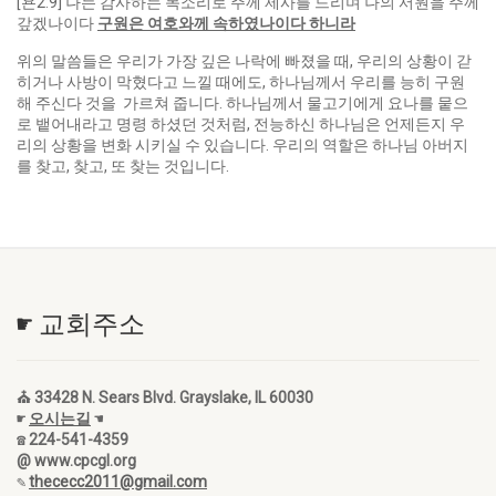
[욘2:9] 나는 감사하는 목소리로 주께 제사를 드리며 나의 서원을 주께
갚겠나이다
구원은 여호와께 속하였나이다 하니라
위의 말씀들은 우리가 가장 깊은 나락에 빠졌을 때, 우리의 상황이 갇
히거나 사방이 막혔다고 느낄 때에도, 하나님께서 우리를 능히 구원
해 주신다 것을 가르쳐 줍니다. 하나님께서 물고기에게 요나를 뭍으
로 뱉어내라고 명령 하셨던 것처럼, 전능하신 하나님은 언제든지 우
리의 상황을 변화 시키실 수 있습니다. 우리의 역할은 하나님 아버지
를 찾고, 찾고, 또 찾는 것입니다.
☛ 교회주소
⛪ 33428 N. Sears Blvd. Grayslake, IL 60030
☛
오시는길
☚
☎ 224-541-4359
@ www.cpcgl.org
✎
thececc2011@gmail.com