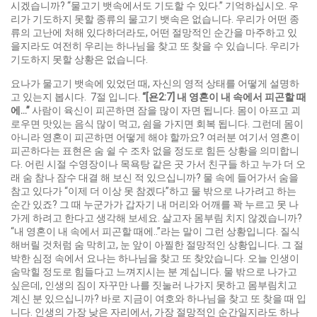
시겠습니까? “물고기 뱃속에서도 기도할 수 있다.” 기억하십시오. 우
리가 기도하지 못할 종류의 물고기 뱃속은 없습니다. 우리가 어떤 종
류의 고난에 처해 있다하더라도, 어떤 절망적인 순간을 마주하고 있
을지라도 여전히 우리는 하나님을 찾고 또 찾을 수 있습니다. 우리가
기도하지 못할 상황은 없습니다.
요나가 물고기 뱃속에 있었던 때, 자신의 영적 상태를 어떻게 설명하
고 있는지 봅시다. 7절 입니다.
“[
욘
2:7]
내 영혼이 내 속에서 피곤할 때
에
…”
사람이 육신이 피곤하면 잠을 많이 자면 됩니다. 몸이 아프고 괴
로우면 맛있는 음식 많이 먹고, 쉼을 가지면 회복 됩니다. 그런데 몸이
아니라 영혼이 피곤하면 어떻게 해야 할까요? 여러분 여기서 영혼이
피곤하다는 표현은 숨 쉴 수 조차 없을 정도로 힘든 상황을 의미합니
다. 어린 시절 수영장이나 목욕탕 같은 곳 가서 친구들 하고 누가 더 오
래 숨 참나 잠수 대결 해 보신 적 있으십니까? 물 속에 들어가서 숨을
참고 있다가 “이제 더 이상 못 참겠다”하고 물 밖으로 나가려고 하는
순간 있죠? 그 때 누군가가 갑자기 내 머리와 어깨를 꽉 누르고 못 나
가게 하려고 한다고 생각해 보세요. 살고자 몸부림 치지 않겠습니까?
“내 영혼이 내 속에서 피곤할 때에..”라는 말이 그런 상황입니다. 질식
해버릴 것처럼 숨 막히고, 눈 앞이 아찔한 절망적인 상황입니다. 그 절
박한 심정 속에서 요나는 하나님을 찾고 또 찾았습니다. 오늘 인생이
숨막힐 정도로 힘들다고 느껴지시는 분 계십니다. 물 밖으로 나가고
싶은데, 인생의 짐이 자꾸만 나를 짓눌러 나가지 못하고 몸부림치고
계신 분 있으십니까? 바로 지금이 여호와 하나님을 찾고 또 찾을 때 입
니다. 인생의 가장 낮은 자리에서, 가장 절망적인 순간일지라도 하나