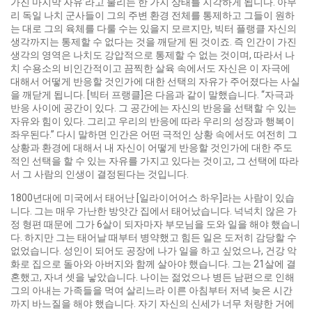
가진 마지막 자유’라고 불리는 한 가지 상태를 지각하게 됩니다. 아무
리 독일 나치 군사들이 그의 주변 환경 전체를 통제하고 그들이 원하
는 대로 그의 육체를 다룰 수는 있을지 모르지만, 빅터 플랭클 자신의
생각까지는 통제할 수 없다는 것을 깨닫게 된 것이죠. 즉 인간이 가진
생각의 영역은 나치도 강압적으로 통제할 수 없는 것이며, 따라서 나
치 수용소의 비인간적이고 끔찍한 살육 속에서도 자신은 이 자극에
대해서 어떻게 반응할 것인가에 대한 선택의 자유가 주어졌다는 사실
을 깨닫게 됩니다. [빅터 프랭클]은 다음과 같이 말했습니다. “자극과
반응 사이에 공간이 있다. 그 공간에는 자신의 반응을 선택할 수 있는
자유와 힘이 있다. 그리고 우리의 반응에 따라 우리의 성장과 행복이
좌우된다.” 다시 말하면 인간은 어떤 극적인 상황 속에서도 여전히 그
상황과 환경에 대해서 내 자신이 어떻게 반응할 것인가에 대한 주도
적인 선택을 할 수 있는 자유를 가지고 있다는 것이고, 그 선택에 따라
서 그 사람의 인생이 결정된다는 것입니다.
1800년대에 미국에서 태어난 [일라이어어스 하우]라는 사람이 있습
니다. 그는 매우 가난한 방앗간 집에서 태어났습니다. 넉넉치 않은 가
정 형편 때문에 그가 6살이 되자마자 부모님을 도와 일을 해야 했습니
다. 하지만 그는 태어날 때부터 병약했고 힘든 일은 도저히 감당할 수
없었습니다. 성인이 되어도 공장에 나가 일을 하고 싶었으나, 건강 악
화로 집으로 돌아와 아버지와 함께 살아야 했습니다. 그는 21살에 결
혼했고, 자녀 셋을 낳았습니다. 나이는 젊었으나 병든 남편으로 인해
그의 아내는 가족들을 먹여 살리느라 이른 아침부터 저녁 늦은 시간
까지 바느질을 해야 했습니다. 자기 자신의 신세가 너무 처량한 거에