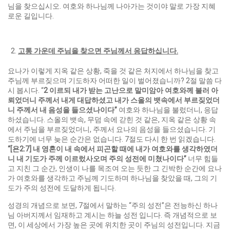
님을 찾으십시오. 여호와 하나님께 나아가는 것이야 말로 가장 지혜
로운 길입니다.
고통 가운데 주님을 찾으면 주님께서 응답하십니다
.
요나가 이렇게 지옥 같은 상황, 죽을 것 같은 처지에서 하나님을 찾고
주님께 부르짖으며 기도하자 어떠한 일이 벌어졌습니까? 2절 말씀 다
시 봅시다. “
2
이르되 내가 받는 고난으로 말미암아 여호와께 불러 아
뢰었더니 주께서 내게 대답하셨고 내가 스올의 뱃속에서 부르짖었더
니 주께서 내 음성을 들으셨나이다
”
여호와 하나님을 불렀더니, 응답
하셨습니다. 스올의 뱃속, 무덤 속에 갇힌 것 같은, 지옥 같은 상황 속
에서 주님을 부르짖었더니, 주께서 요나의 음성을 들으셨습니다. 기
도하기에 너무 늦은 순간은 없습니다. 7절도 다시 한 번 읽겠습니다.
“[
욘
2:7]
내 영혼이 내 속에서 피곤할 때에 내가 여호와를 생각하였더
니 내 기도가 주께 이르렀사오며 주의 성전에 미쳤나이다
”
너무 힘들
고 지친 그 순간, 인생이 나를 목조여 오는 듯한 그 긴박한 순간에 요나
가 여호와를 생각하고 주님께 기도하며 하나님을 찾았을 때, 그의 기
도가 주의 성전에 도달하게 됩니다.
성경의 개념으로 보면, 7절에서 말하는 “주의 성전”은 전능하신 하나
님 아버지께서 임재하고 계시는 하늘 성전 입니다. 즉 개념적으로 보
면, 이 세상에서 가장 높은 곳에 위치한 곳이 주님의 성전입니다. 지금