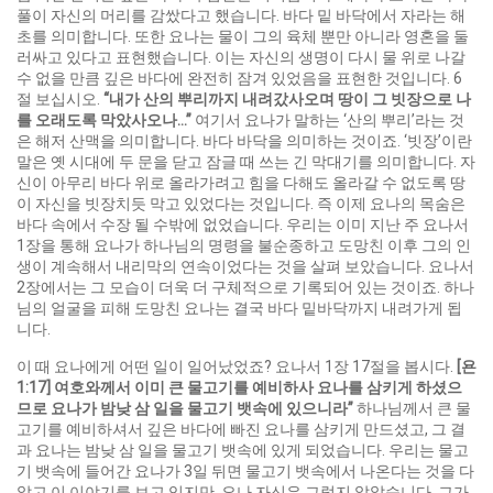
풀이 자신의 머리를 감쌌다고 했습니다. 바다 밑 바닥에서 자라는 해
초를 의미합니다. 또한 요나는 물이 그의 육체 뿐만 아니라 영혼을 둘
러싸고 있다고 표현했습니다. 이는 자신의 생명이 다시 물 위로 나갈
수 없을 만큼 깊은 바다에 완전히 잠겨 있었음을 표현한 것입니다. 6
절 보십시오.
“
내가 산의 뿌리까지 내려갔사오며 땅이 그 빗장으로 나
를 오래도록 막았사오나
…”
여기서 요나가 말하는 ‘산의 뿌리’라는 것
은 해저 산맥을 의미합니다. 바다 바닥을 의미하는 것이죠. ‘빗장’이란
말은 옛 시대에 두 문을 닫고 잠글 때 쓰는 긴 막대기를 의미합니다. 자
신이 아무리 바다 위로 올라가려고 힘을 다해도 올라갈 수 없도록 땅
이 자신을 빗장치듯 막고 있었다는 것입니다. 즉 이제 요나의 목숨은
바다 속에서 수장 될 수밖에 없었습니다. 우리는 이미 지난 주 요나서
1장을 통해 요나가 하나님의 명령을 불순종하고 도망친 이후 그의 인
생이 계속해서 내리막의 연속이었다는 것을 살펴 보았습니다. 요나서
2장에서는 그 모습이 더욱 더 구체적으로 기록되어 있는 것이죠. 하나
님의 얼굴을 피해 도망친 요나는 결국 바다 밑바닥까지 내려가게 됩
니다.
이 때 요나에게 어떤 일이 일어났었죠? 요나서 1장 17절을 봅시다.
[
욘
1:17]
여호와께서 이미 큰 물고기를 예비하사 요나를 삼키게 하셨으
므로 요나가 밤낮 삼 일을 물고기 뱃속에 있으니라
”
하나님께서 큰 물
고기를 예비하셔서 깊은 바다에 빠진 요나를 삼키게 만드셨고, 그 결
과 요나는 밤낮 삼 일을 물고기 뱃속에 있게 되었습니다. 우리는 물고
기 뱃속에 들어간 요나가 3일 뒤면 물고기 뱃속에서 나온다는 것을 다
알고 이 이야기를 보고 있지만, 요나 자신은 그렇지 않았습니다. 그가