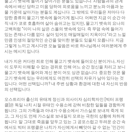
물고기 뱃속에 들어가 살아가는 분들도 있습니다. 사람들과의 관계
속에서 배신 당하고 미움 당하여 외로움을 느끼고 분노와 아픔과 눈
물 가운데 살아가는 분들도 계십니다. 그 밖에도 우리들은 저마다 다
양한 종류의 물고기 뱃속에 들어가게 됩니다. 어쩌면 지금 이 순간 아
직 내가 코로 호흡하며 살아 숨쉬고는 있지만, 물고기 뱃속의 요나의
고백처럼 “이미 나의 삶은 스올의 뱃속에 있다. 즉 무덤 속에 들어가
있는 존재나 다름 없다. 살아 있어도 매일매일이 지옥이다.”라고 느낄
만큼 인생의 절망적인 순간을 맞이한 분들도 있을지 모릅니다. 지금
그렇게 느끼고 계시다면 오늘 말씀은 바로 하나님께서 여러분에게 주
시는 메시지 입니다.
내가 지은 커다란 죄로 인해 물고기 뱃속에 들어오신 분이거나, 자신
이 도무지 이해할 수 없는 경위로 인해 어느 순간 정신을 차리고 보니
물고기 뱃속에 들어와 계신 분이 어도 상관 없습니다. 중요한 것은 물
고기 뱃속에 있는 우리에게도 여전히 선택의 자유가 남아 있다는 것
입니다. 어떤 선택입니까? 내 주변 상황과 환경에 대한 내 자신의 반응
의 선택입니다.
오스트리아 출신의 유태계 정신과 의사이자 심리학자인 [빅터 프랭
클]은 독일 나치 시절 유태인 수용소에 갇혀 비참한 일들을 경함하게
됩니다. 그의 가족들과 아내가 수용소에서 가스실로 보내져 죽게 되
고, 그 자신도 언제 가스실로 보내질지 모르는 극한의 상황에 처하게
됩니다. 말 그대로 죽음을 앞두고 있는 그 공포스럽고 두려운 순간 속
에서도 빅터 프랭클은 나치가 자신에게서 빼앗아 갈 수 없는 ‘인간이