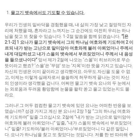
물고기 뱃속에서도 기도할 수 있습니다
.
우리가 인생의 밑바닥을 경험했을 때, 내 삶의 가장 낮고 절망적인 자
리에 처했을 때, 혼자라고 느껴지는 그 순간에도 여전히 우리는 하나
님을 찾고 또 찾을 수 있습니다. 1-2절 말씀을 함께 읽겠습니다.
“[
욘
2:1-2] 1
요나가 물고기 뱃속에서 그의 하나님 여호와께 기도하여
2
이
르되 내가 받는 고난으로 말미암아 여호와께 불러 아뢰었더니 주께서
내게 대답하셨고 내가 스올의 뱃속에서 부르짖었더니 주께서 내 음성
을 들으셨나이다
”
앞서 제가 2절에 나오는 ‘스올’이 히브리어로 무슨
뜻이라고 했죠? ‘스올’은 ‘무덤’ 또는 ‘지옥’이란 뜻을 가지고 있습니다.
자신의 인생은 이미 끝이라고 생각했어요. 아무도 자신을 도울 수 없
고, 이제는 이렇게 실패자로서 쓸쓸하게 허무하게 끝나는 것이 자신
의 인생이라 생각했을 겁니다. 어쩌면 물고기 뱃속 요나의 두 눈에서
는 외로움과 두려움 황망함에 눈물을 왈칵 쏟고 울고 있었는지도 몰
라요.
그러나! 그 어두 컴컴한 물고기 뱃속에 있던 요나는 어떠한 반응을 보
였습니까? 성경 가지고 계신 분 요나서 2장 1절 “그의 하나님 여호와
께 기도하여” 밑줄 그으십시오. 2절에 “내가 받는 고난으로 말미암아
여호와께 불러 아뢰었더니” 밑줄, “내가 스올의 뱃속에서 부르짖었더
니” 밑줄! 기도하여/불러 아뢰었더니/부르짖었더니 다 같은 말입니
다. 요나가 하나님을 찾고 또 찾았다는 것입니다. 저를 한 번 따라해 주