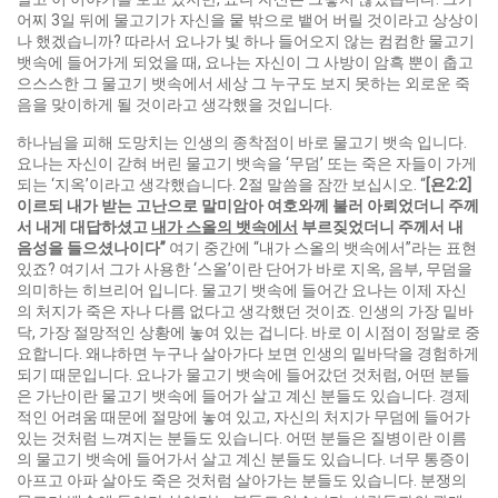
어찌 3일 뒤에 물고기가 자신을 뭍 밖으로 뱉어 버릴 것이라고 상상이
나 했겠습니까? 따라서 요나가 빛 하나 들어오지 않는 컴컴한 물고기
뱃속에 들어가게 되었을 때, 요나는 자신이 그 사방이 암흑 뿐이 춥고
으스스한 그 물고기 뱃속에서 세상 그 누구도 보지 못하는 외로운 죽
음을 맞이하게 될 것이라고 생각했을 것입니다.
하나님을 피해 도망치는 인생의 종착점이 바로 물고기 뱃속 입니다.
요나는 자신이 갇혀 버린 물고기 뱃속을 ‘무덤’ 또는 죽은 자들이 가게
되는 ‘지옥’이라고 생각했습니다. 2절 말씀을 잠깐 보십시오. “
[
욘
2:2]
이르되 내가 받는 고난으로 말미암아 여호와께 불러 아뢰었더니 주께
서 내게 대답하셨고
내가 스올의 뱃속에서
부르짖었더니 주께서 내
음성을 들으셨나이다
”
여기 중간에 “내가 스올의 뱃속에서”라는 표현
있죠? 여기서 그가 사용한 ‘스올’이란 단어가 바로 지옥, 음부, 무덤을
의미하는 히브리어 입니다. 물고기 뱃속에 들어간 요나는 이제 자신
의 처지가 죽은 자나 다름 없다고 생각했던 것이죠. 인생의 가장 밑바
닥, 가장 절망적인 상황에 놓여 있는 겁니다. 바로 이 시점이 정말로 중
요합니다. 왜냐하면 누구나 살아가다 보면 인생의 밑바닥을 경험하게
되기 때문입니다. 요나가 물고기 뱃속에 들어갔던 것처럼, 어떤 분들
은 가난이란 물고기 뱃속에 들어가 살고 계신 분들도 있습니다. 경제
적인 어려움 때문에 절망에 놓여 있고, 자신의 처지가 무덤에 들어가
있는 것처럼 느껴지는 분들도 있습니다. 어떤 분들은 질병이란 이름
의 물고기 뱃속에 들어가서 살고 계신 분들도 있습니다. 너무 통증이
아프고 아파 살아도 죽은 것처럼 살아가는 분들도 있습니다. 분쟁의