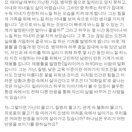
요. 태어날 때부터 가난한 가정, 병약한 몸으로 일자리도 얻지 못하고,
아내와 자녀들도 삶이 어렵습니다. 그러던 중 하루는 하우가 침대에
누워 아내가 천천히 바느질 하는 모습을 지켜 보게 됩니다. 그는 힘들
게 가족을 위해 바느질 하는 아내를 보며 속으로 이런 생각을 가지게
됩니다. “손으로 바느질 하는 것보다 더 빠르게 바느질 할 수 있는 기
계가 발명된다면 얼마나 좋을까?” 그리고 하우는 몇 시간 동안이나 바
느질 하는 아내의 손을 지켜 보았습니다. 그 후 그는 끊임 없는 도전과
실패를 거듭하여 결국 바느질 하는 기계를 발명하게 됩니다. 바로 ‘재
봉틀’을 만들게 된 것이죠. 병약하여 하루 종일 침대에 누워 있던 남편
이, 자신과 세 아이를 먹여 살리기 위해 하루 몇 시간 동안 바느질 하느
라 지친 사랑하는 아내를 위해서 고민하던 남편이 만든 기계가 바로
재봉틀 입니다. 재봉틀을 발명한 [일라이어스 하우]라는 사람의 일화
입니다. 그는 가난, 질병, 낮은 교육 수준이란 여러가지 악조건들 속에
서도 인생의 아름다운 꽃을 피워낸 것이죠. 이처럼 인간은 힘들고 어
려운 상황과 환경 속에서 살아간다고 무조건 다 ‘악화일로’로 끝나는
것은 아닙니다. 일라이어스 하우의 이야기에서 볼 수 있듯이 불우한
환경 속에서도 전혀 다른 반응을 통해 자신의 삶을 바꾸어 간 사람들
이 있습니다.
자, 그렇다면 가난의 물고기, 질병의 물고기, 관계 속 불화의 물고기,
외로움의 물고기 등 여러가지 인생의 어려움 속에서 살아가는 우리들
은 어떠한 반응을 보이며 살아가고 있습니까? 하나님은 우리가 어떤
반응을 보이기를 원하실까요?