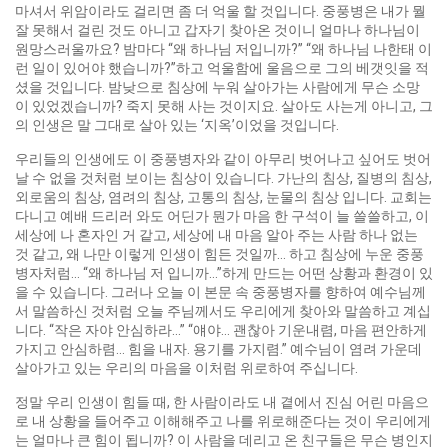
마셔서 위암이라도 걸리면 좀 더 억울 할 것입니다. 중풍병은 내가 뭘
잘 못해서 걸린 것도 아니고 갑자기 찾아온 것이니 얼마나 하나님이
원망스러울까요? 밤마다 “왜 하나님 저입니까?” “왜 하나님 나한태 이
런 일이 있어야 했습니까?”하고 억울함에 울음으로 그의 베갯잇을 적
셨을 것입니다. 밤낮으로 침상에 누워 살아가는 사람에게 무슨 소망
이 있었겠습니까? 죽지 못해 사는 것이지요. 살아도 사는게 아니고, 그
의 인생은 말 그대로 살아 있는 ‘지옥’이었을 것입니다.
우리들의 인생에도 이 중풍병자와 같이 아무리 벗어나고 싶어도 벗어
날 수 없을 것처럼 보이는 침상이 있습니다. 가난의 침상, 질병의 침상,
외로움의 침상, 염려의 침상, 고통의 침상, 눈물의 침상 입니다. 교회는
다니고 예배 드리러 와도 어딘가 뭔가 마음 한 구석이 늘 쓸쓸하고, 이
세상에 나 혼자인 거 같고, 세상에 내 마음 알아 주는 사람 하나 없는
것 같고, 왜 나만 이렇게 인생이 힘든 것일까… 하고 침상에 누운 중풍
병자처럼… “왜 하나님 저 입니까…”하게 만드는 어떤 상황과 환경이 있
을 수 있습니다. 그러나 오늘 이 본문 속 중풍병자를 향하여 예수님께
서 말씀하신 것처럼 오늘 주님께서도 우리에게 찾아와 말씀하고 계십
니다. “작은 자야 안심하라…” “얘야… 괜찮아 기운내렴, 마음 편안하게
가지고 안심하렴… 힘을 내자. 용기를 가지렴.” 예수님이 염려 가운데
살아가고 있는 우리의 마음을 이처럼 위로하여 주십니다.
정말 우리 인생이 힘들 때, 한 사람이라도 내 곁에서 진심 어린 마음으
로 내 상황을 들어주고 이해해주고 나를 위로해준다는 것이 우리에게
는 얼마나 큰 힘이 됩니까? 이 사람을 데리고 온 친구들은 무슨 병인지