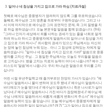
일어나 네 침상을 가지고 집으로 가라 하심
(
치료
/6
절
)
첫째로 예수님은 중풍병자가 염려하지 않도록 그를 위로하셨습니다.
둘째로, 예수님은 그의 영혼을 죄로부터 구원하셨습니다. 그리고 나
서 이제 마지막으로 예수님은 그의 표면적인 문제, 즉 그의 질병을 치
료 하길 원하셨습니다. 오늘 본문 6절 말씀을 함께 읽겠습니다. (9:6)
“그러나 인자가 세상에서 죄를 사하는 권세가 있는 줄을 너희로 알게
하려 하노라 하시고 중풍병자에게 말씀하시되 일어나 네 침상을 가지
고 집으로 가라 하시니” 죄사함의 권세가 있으신 주님께서는 자신의
눈 앞에 놓인 침상에 누워 있는… 아니 그 침상에 갇혀있는 자에게 말
씀하셨습니다. “일어나 네 침상을 가지고 집으로 가라!” 말씀으로 중풍
병자를 고치신 주님… 그 동일한 주님께서는 오늘도 우리들을 말씀으
로 고치십니다. 병을 고치는 치료의 능력이 어디서 나옵니까? 예수 그
리스도의 ‘말씀’에서 나옵니다. 우리 하나님은 말씀으로 우리를 고치
십니다.
어린 시절 유년주일학교 때 즐겨부르던 찬양의 가사가 있습니다. “예
수님이 말씀하시니 물이 변하여 포도주 됐네 // 예수님이 말씀하시니
바디메오가 눈을 떴다네 // 예수님이 말씀하시니 죽은 나사로가 살아
났다네 // 예수님이 말씀하시니 거친 바다가 잠잠해졌네 // 예수님 예
수님 나에게도 말씀하셔서 새롭게 새롭게 변화시켜 주소서” 예수님의
말씀에 능력이 있는 줄 믿습니다. 오늘 예수님께서 중풍병자에게 말
씀하시자 어떠한 일이 일어납니까? (9:7) “그가 일어나 집으로 돌아가