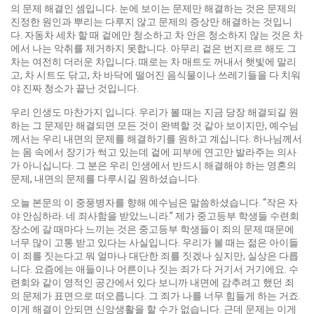
의 문제 해결인 셈입니다. 눈에 보이는 문제만 해결하는 것은 문제의
진정한 원인과 뿌리는 다루지 않고 문제의 증상만 해결하는 것입니
다. 자동차 세차 할 때 겉에만 청소하고 차 안은 청소하지 않는 것은 차
에서 나는 악취를 제거하지 못합니다. 아무리 겉은 번지르르 해도 그
차는 여전히 더러운 차입니다. 때로는 차 매트도 꺼내서 햇빛에 말리
고, 차 시트도 닦고, 차 바닥에 떨어진 음식물이나 쓰레기들을 다 치워
야 진짜 청소가 끝난 것입니다.
우리 인생도 마찬가지 입니다. 우리가 볼 때는 지금 당장 해결되길 원
하는 그 문제만 해결되면 모든 것이 완벽할 것 같아 보이지만, 예수님
께서는 우리 내면의 문제를 해결하기를 원하고 계십니다. 하나님께서
는 몸 속에서 장기가 썩고 있는데 겉에 피부에 연고만 발라주는 의사
가 아니십니다. 그 분은 우리 인생에서 반드시 해결해야 하는 영혼의
문제, 내면의 문제를 다루시길 원하셨습니다.
오늘 본문의 이 중풍병자를 향해 예수님은 말씀하셨습니다. “작은 자
야 안심하라. 네 죄사함을 받았느니라.” 제가 중고등부 학생들 수련회
장소에 갈 때마다 느끼는 것은 중고등부 학생들이 죄의 문제 때문에
너무 많이 고통 받고 있다는 사실입니다. 우리가 볼 때는 젊은 아이들
이 죄를 짓는다고 뭐 얼마나 대단한 죄를 짓겠나 싶지만, 실상은 다릅
니다. 요즘에는 애들이나 어른이나 짓는 죄가 다 거기서 거기에요. 수
련회와 같이 영적인 공간에서 있다 보니까 내면에 감추려고 했던 죄
의 문제가 표면으로 떠오릅니다. 그 죄가 나를 너무 힘들게 하는 거죠.
이게 해결이 안되면 신앙생활을 할 수가 없습니다. 근데 문제는 이게