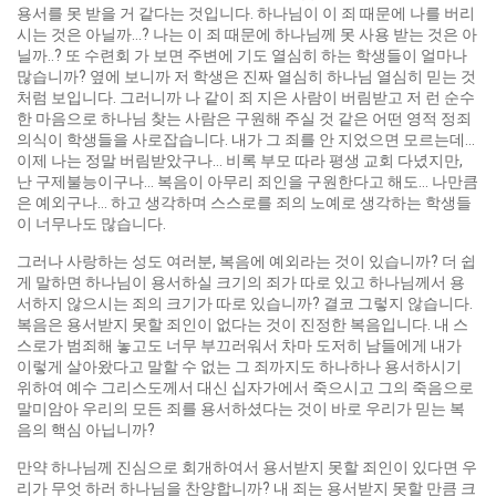
용서를 못 받을 거 같다는 것입니다. 하나님이 이 죄 때문에 나를 버리
시는 것은 아닐까…? 나는 이 죄 때문에 하나님께 못 사용 받는 것은 아
닐까..? 또 수련회 가 보면 주변에 기도 열심히 하는 학생들이 얼마나
많습니까? 옆에 보니까 저 학생은 진짜 열심히 하나님 열심히 믿는 것
처럼 보입니다. 그러니까 나 같이 죄 지은 사람이 버림받고 저 런 순수
한 마음으로 하나님 찾는 사람은 구원해 주실 것 같은 어떤 영적 정죄
의식이 학생들을 사로잡습니다. 내가 그 죄를 안 지었으면 모르는데…
이제 나는 정말 버림받았구나… 비록 부모 따라 평생 교회 다녔지만,
난 구제불능이구나… 복음이 아무리 죄인을 구원한다고 해도… 나만큼
은 예외구나… 하고 생각하며 스스로를 죄의 노예로 생각하는 학생들
이 너무나도 많습니다.
그러나 사랑하는 성도 여러분, 복음에 예외라는 것이 있습니까? 더 쉽
게 말하면 하나님이 용서하실 크기의 죄가 따로 있고 하나님께서 용
서하지 않으시는 죄의 크기가 따로 있습니까? 결코 그렇지 않습니다.
복음은 용서받지 못할 죄인이 없다는 것이 진정한 복음입니다. 내 스
스로가 범죄해 놓고도 너무 부끄러워서 차마 도저히 남들에게 내가
이렇게 살아왔다고 말할 수 없는 그 죄까지도 하나하나 용서하시기
위하여 예수 그리스도께서 대신 십자가에서 죽으시고 그의 죽음으로
말미암아 우리의 모든 죄를 용서하셨다는 것이 바로 우리가 믿는 복
음의 핵심 아닙니까?
만약 하나님께 진심으로 회개하여서 용서받지 못할 죄인이 있다면 우
리가 무엇 하러 하나님을 찬양합니까? 내 죄는 용서받지 못할 만큼 크