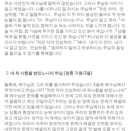
무슨 사연인지 예수님께 말하지 않았습니다. 그러나 주님은 이미 다
알고 계셨습니다. 나를 너무나도 잘 아시는 주님께서 “작은 자야… 안
심하렴…”하고 말씀하시니… 주님의 이 두 마디 음성만 들어도 두 눈에
눈물이 핑 돕니다. “아.. 주님이 다 아시는구나.. 주님이 알고 계셔…” 마
음에 가득 쌓여 있는 염려가 눈 녹는 사라지는 것을 느끼게 됩니다. 오
늘 이 아침, 참 가슴에 무거운 짐을 가지고 오신 분이 계십니까…? 남들
에게 말 못할 사연을 가지고 오신 분 계십니까? 하나님의 이 음성을 들
으시기 바랍니다. “작은 자야 안심하라…” “얘야… 내가 다 안다.. 내가
다 알고 있어… 안심하렴…” 염려하지 말라고 위로하시는 주님의 음성
을 들으실 수 있기를 축복합니다.
네 죄 사함을 받았느니라 하심
(
영혼 구원
/2
절
)
둘째로, 예수님은 그의 죄를 용서하여 주셨습니다. 2절에 예수님께서
무엇이라고 하십니까? “작은 자야 안심하라 네 죄사함을 받았느니라.”
왜 예수님은 문제를 해결해주시기 전에 그의 죄의 문제에 대해서 먼
저 말씀하고 계신 것일까요? 우리는 당장 눈 앞에 있는 문제가 해결되
기만 바라고 있을 때가 많습니다. 그러나 우리 주님께서는 눈에 보이
는 상황과 환경보다도 눈에 보이지 않는 우리의 영혼까지 주의 깊게
보고 계십니다. 보이는 이 세계는 보이지 않는 영적 세계에 의해 다스
려집니다. 따라서 아무리 표면적으로 문제가 해결된 것처럼 보여도,
내면적인 문제가 해결되지 않으면 그것은 결국 ‘언 발에 오줌 누기’ 식