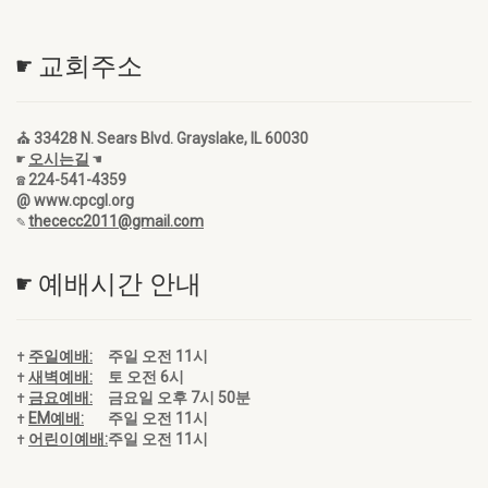
☛ 교회주소
⛪ 33428 N. Sears Blvd. Grayslake, IL 60030
☛
오시는길
☚
☎ 224-541-4359
@ www.cpcgl.org
✎
thececc2011@gmail.com
☛ 예배시간 안내
✝
주일예배:
주일 오전 11시
✝
새벽예배:
토 오전 6시
✝
금요예배:
금요일 오후 7시 50분
✝
EM예배:
주일 오전 11시
✝
어린이예배:
주일 오전 11시