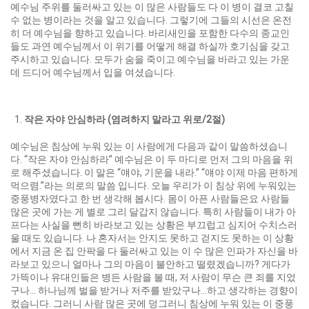
예수님 주위를 둘러싸고 있는 이 많은 사람들도 다 이 병이 결코 고칠
수 없는 병이라는 것을 알고 있습니다. 그렇기에 그들의 시선은 온전
히 더 예수님을 향하고 있습니다. 바리새인을 포함한 다수의 종교인
들도 과연 예수님께서 이 위기를 어떻게 해결 하실까 호기심을 갖고
주시하고 있습니다. 모두가 숨을 죽이고 예수님을 바라고 있는 가운
데 드디어 예수님께서 입을 여셨습니다.
작은 자야 안심하라
(
염려하지 말라고 위로
/2
절
)
예수님은 침상에 누워 있는 이 사람에게 다음과 같이 말씀하셨습니
다. “작은 자야 안심하라” 예수님은 이 두 마디로 먼저 그의 마음을 위
로 해주셨습니다. 이 말은 “얘야, 기운을 내라.” “얘야 이제 마음 편하게
먹으렴.”라는 의로의 말씀 입니다. 오늘 우리가 이 침상 위에 누워있는
중풍병자였다고 한 번 생각해 봅시다. 몸이 아픈 사람들은요 사람들
많은 곳에 가는 게 별로 그리 달갑지 않습니다. 특히 사람들이 내가 아
프다는 사실을 뻔히 바라보고 있는 상황은 부끄럽고 심지어 수치스러
울 때도 있습니다. 나 혼자서는 안지도 못하고 걷지도 못하는 이 상황
에서 지금 온 집 안팍을 다 둘러싸고 있는 이 수 많은 인파가 자신을 바
라보고 있으니 얼마나 그의 마음이 불안하고 떨렸겠습니까? 게다가
가뜩이나 유대인들은 병든 사람을 볼 때, 저 사람이 무슨 큰 죄를 지었
구나… 하나님께 벌을 받거나 저주를 받았구나…하고 생각하는 경향이
컸습니다. 그러니 사람 많은 곳에 덩그러니 침상에 누워 있는 이 중풍