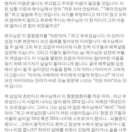
병자의 마음은 몹시도 부끄럽고 두려운 마음이 들었을 것입니다. 이
런 상황 가운데 예수님께서 먼저 “작은 자야 안심하라…” “얘야 안심하
렴.” 하고 말씀해 주신 것입니다. 자기를 부정하다고 여기지 않고 오히
려 염려하지 말라고 위로해 주시는 예수님의 이 한 마디가 그의 마음
에 얼마나 큰 힘이 되었을까요?
예수님은 이 중풍병자를 “작은자야…” 하고 부르셨습니다. 이 단어가
성경 다른 본문에서 쓰인 용례를 찾아보면 이러합니다. 예수님께서
열 두 살 때 그의 부모 요셉과 마리아와 다른 친척 식구들과 예루살렘
성전에 가십니다. 그리고 이들이 돌아가는 날, 예수님은 성전에 머물
러 계셨습니다. 이 사실을 몰랐던 요셉과 마리아는 잃어버린 아들을
찾기 위해 여기저기 샅샅이 돌아다니게 됩니다. 결국 예루살렘 성전
에서 당시 열 두 살이었던 아들을 향해 그의 어머니 마리아가 그에게
다그칩니다. “아이야, 어찌하여 우리에게 이렇게 하였느냐?” 여기서
쓰인 아이야라는 단어가 바로 오늘 본문에 나오는 “작은 자야”라는 단
어 입니다.
즉 삼십대 초반이신 예수님께서 이 중풍병환자를 작은 자야… 라고 부
르셨으니 이 사람의 나이는 많아 봤자 20대 입니다. 어쩌면 10대인지
도 모르겠습니다. 그러나 그는 삼십 대 젊은 예수님께서 “얘야”, “작은
자야…”하고 부르실만큼 나이가 어린 사람이었습니다. 한참 친구들과
어울려 살아갈 10대 혹은 20대 나이에 스트로크가 왔으니… 뇌졸중이
왔으니… 그래서 움직이지도 못하고 침상에 누워서 밤낮 살아가니 얼
마나 비참 합니까? 차라리 담배를 피워서 간암에 걸리거나, 술을 너무