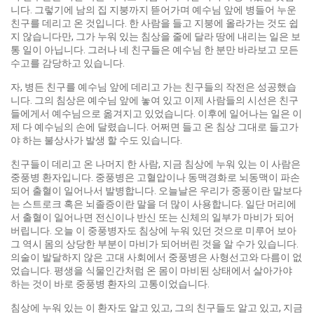
니다. 그렇기에 남의 집 지붕까지 뜯어가며 예수님 앞에 병들어 누운
친구를 데리고 온 것입니다. 한 사람을 들고 지붕에 올라가는 것도 쉽
지 않습니다만, 그가 누워 있는 침상을 줄에 달라 땅에 내리는 일은 보
통 일이 아닙니다. 그러나 네 친구들은 예수님 한 분만 바라보고 모든
수고를 감당하고 있습니다.
자, 병든 친구를 예수님 앞에 데리고 가는 친구들의 작전은 성공했습
니다. 그의 침상은 예수님 앞에 놓여 있고 이제 사람들의 시선은 친구
들에게서 예수님으로 옮겨지고 있었습니다. 이후에 일어나는 일은 이
제 다 예수님의 손에 달렸습니다. 어쩌면 들고 온 침상 그대로 들고가
야 하는 불상사가 발생 할 수도 있습니다.
친구들이 데리고 온 나머지 한 사람, 지금 침상에 누워 있는 이 사람은
중풍병 환자입니다. 중풍병은 고혈압이나 동맥경화로 뇌동맥이 파손
되어 출혈이 일어나서 발병합니다. 오늘날은 우리가 중풍이란 말보다
는 스트로크 혹은 뇌졸증이란 말을 더 많이 사용합니다. 일단 머리에
서 출혈이 일어나면 전신이나 반신 또는 신체의 일부가 마비가 되어
버립니다. 오늘 이 중풍병자도 침상에 누워 있던 것으로 미루어 보아
그 역시 몸의 상당한 부분이 마비가 되어버린 것을 알 수가 있습니다.
의술이 발달하지 않은 고대 사회에서 중풍병은 사형선고와 다름이 없
었습니다. 평생을 식물인간처럼 온 몸이 마비된 상태에서 살아가야
하는 것이 바로 중풍병 환자의 고통이었습니다.
침상에 누워 있는 이 환자도 알고 있고, 그의 친구들도 알고 있고, 지금