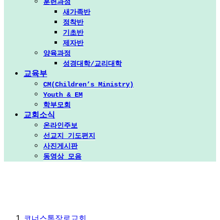
훈련과정
새가족반
정착반
기초반
제자반
양육과정
성경대학/교리대학
교육부
CM(Children’s Ministry)
Youth & EM
학부모회
교회소식
온라인주보
선교지 기도편지
사진게시판
동영상 모음
코너스톤장로교회