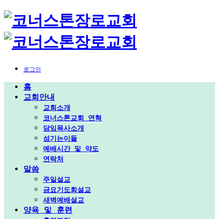
로그인
홈
교회안내
교회소개
코너스톤교회 연혁
담임목사소개
섬기는이들
예배시간 및 약도
연락처
말씀
주일설교
금요기도회설교
새벽예배설교
양육 및 훈련