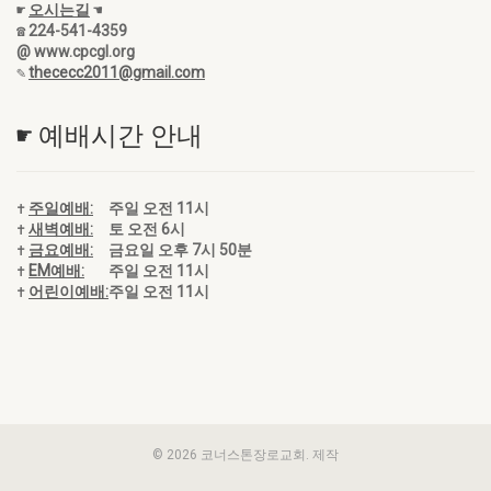
☛
오시는길
☚
☎ 224-541-4359
@ www.cpcgl.org
✎
thececc2011@gmail.com
☛ 예배시간 안내
✝
주일예배:
주일 오전 11시
✝
새벽예배:
토 오전 6시
✝
금요예배:
금요일 오후 7시 50분
✝
EM예배:
주일 오전 11시
✝
어린이예배:
주일 오전 11시
© 2026 코너스톤장로교회. 제작