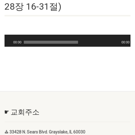
28장 16-31절)
오
디
00:00
00:00
오
플
레
이
어
☛ 교회주소
⛪ 33428 N. Sears Blvd. Grayslake, IL 60030