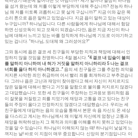
락하셨기 때문에 일어나는 것 아닙니까? 제가 얼마나 열심히 하나님
을 섬겨 왔는데 왜 저를 이렇게 부당하게 대해 주십니까? 전능자 하나
님 왜 저를 이토록 괴롭히시고 못 살게 구십니까?” 지금 이와 같은 목
소리 톤으로 욥은 말하고 있었습니다. 지금 욥이 말하고 있는 대상이
누구입니까? 하나님입니다. 다른 사람들에게 하나님에 대해서 험담
하면 신성모독이 되고 모욕이 되겠습니다만, 욥은 지금 자신이 하나
님에 대해서 느끼고 있는 바를 정직하게 하나님께 기도로 이야기하고
있는 겁니다. “하나님, 도대체 왜 그러셨어요?”
그와 동시에 욥은 결코 세 친구들의 부당한 지적과 책망에 대해서 인
정하지 않을 것임을 천명하니다. 4절 봅시다.
“4
결코
내
입술이
불의
를
말하지
아니하며
내
혀가
거짓을
말하지
아니하리라
5
나는
결코
너희를
옳다
하지
아니하겠고
…”
욥의 세 친구들은 그를 추잡한 죄악을
저지른 사악한 죄인 취급하며 어서 빨리 죄를 회개하라고 부추겼습니
다. 그러나 욥은 고난과 재앙이 찾아왔다고 해서 자신이 저지르지도
않은 일들에 대해서 했다고 거짓을 말함으로 불의를 저지르지 않겠다
고 대답했습니다. 또한 세 친구들이 주장하는 인과응보 원리처럼 욥
이 잘못을 저질렀고 죄를 지었기에 재앙과 고통을 겪고 있다는 친구
들의 주장이 옳다고 인정하지도 않겠다고 대답했습니다. 우리는 세
친구들에게 대답하는 욥의 모습을 통해서 본문 속 욥 자신도 온 세상
을 다스리고 계시는 하나님께서 왜 이렇게 자신에게 엄청난 고통과
재앙을 허락하셨는지 그 목적과 의미를 이해를 하지 못하고 있었다는
것을 알 수 있습니다. 하나님이 이해되지 않는 때! 하나님이 낯설게 느
껴지는 날! 바로 이 지점이 매우 중요합니다. 신앙의 분기점입니다. 이