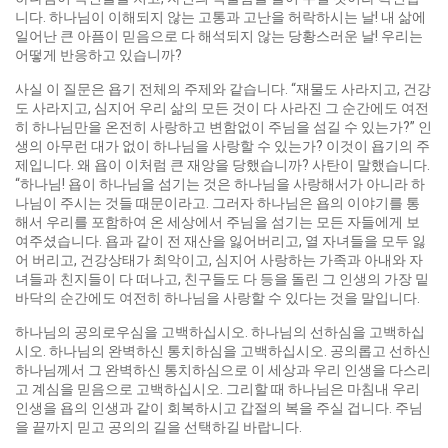
니다. 하나님이 이해되지 않는 고통과 고난을 허락하시는 날! 내 삶에
일어난 큰 아픔이 믿음으로 다 해석되지 않는 당황스러운 날! 우리는
어떻게 반응하고 있습니까?
사실 이 질문은 욥기 전체의 주제와 같습니다. “재물도 사라지고, 건강
도 사라지고, 심지어 우리 삶의 모든 것이 다 사라진 그 순간에도 여전
히 하나님만을 온전히 사랑하고 변함없이 주님을 섬길 수 있는가?” 인
생의 아무런 대가 없이 하나님을 사랑할 수 있는가? 이것이 욥기의 주
제입니다. 왜 욥이 이처럼 큰 재앙을 당했습니까? 사탄이 말했습니다.
“하나님! 욥이 하나님을 섬기는 것은 하나님을 사랑해서가 아니라 하
나님이 주시는 것들 때문이라고. 그러자 하나님은 욥의 이야기를 통
해서 우리를 포함하여 온 세상에서 주님을 섬기는 모든 자들에게 보
여주셨습니다. 욥과 같이 전 재산을 잃어버리고, 열 자녀들을 모두 잃
어 버리고, 건강상태가 최악이고, 심지어 사랑하는 가족과 아내와 자
녀들과 친지들이 다 떠나고, 친구들도 다 등을 돌린 그 인생의 가장 밑
바닥의 순간에도 여전히 하나님을 사랑할 수 있다는 것을 말입니다.
하나님의 공의로우심을 고백하십시오. 하나님의 선하심을 고백하십
시오. 하나님의 완벽하신 통치하심을 고백하십시오. 공의롭고 선하신
하나님께서 그 완벽하신 통치하심으로 이 세상과 우리 인생을 다스리
고 계심을 믿음으로 고백하십시오. 그리할 때 하나님은 마침내 우리
인생을 욥의 인생과 같이 회복하시고 갑절의 복을 주실 겁니다. 주님
을 끝까지 믿고 공의의 길을 선택하길 바랍니다.