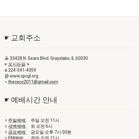
☛ 교회주소
⛪ 33428 N. Sears Blvd. Grayslake, IL 60030
☛
오시는길
☚
☎ 224-541-4359
@ www.cpcgl.org
✎
thececc2011@gmail.com
☛ 예배시간 안내
✝
주일예배:
주일 오전 11시
✝
새벽예배:
토 오전 6시
✝
금요예배:
금요일 오후 7시 50분
✝
EM예배:
주일 오전 11시