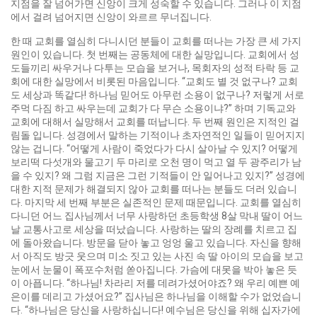
지점을 잘 넘어가면 신앙이 크게 성숙할 수 있습니다. 그러나 이 지점
에서 걸려 넘어지면 신앙이 와르르 무너집니다.
한 때 교회를 열심히 다니시던 분들이 교회를 떠나는 가장 큰 세 가지
원인이 있습니다. 첫 번째는 공동체에 대한 실망입니다. 교회에서 성
도들끼리 싸우거나 다투는 모습을 보거나, 목회자의 성적 타락 등 교
회에 대한 실망에서 비롯된 마음입니다. “교회도 별 것 없구나? 교회
도 세상과 똑같다! 하나님 믿어도 아무런 소용이 없구나? 저렇게 서로
주먹 다짐 하고 싸우는데 교회가 다 무슨 소용이냐?” 하며 기독교와
교회에 대해서 실망해서 교회를 떠납니다. 두 번째 원인은 지적인 걸
림돌 입니다. 성경에서 말하는 기적이나 초자연적인 일들이 믿어지지
않는 겁니다. “어떻게 사람이 죽었다가 다시 살아날 수 있지? 어떻게
보리떡 다섯개와 물고기 두 마리로 오천 명이 먹고 열 두 광주리가 남
을 수 있지? 왜 그럼 지금은 그런 기적들이 안 일어나고 있지?” 성경에
대한 지적 문제가 해결되지 않아 교회를 떠나는 분들도 더러 있습니
다. 마지막 세 번째 부분은 실존적인 문제 때문입니다. 교회를 열심히
다니던 어느 집사님께서 너무 사랑하던 초등학생 8살 막내 딸이 어느
날 교통사고로 세상을 떠났습니다. 사랑하는 딸의 장례를 치르고 집
에 돌아왔습니다. 방문을 닫아 놓고 엉엉 울고 있습니다. 자신을 향해
서 아직도 방긋 웃으며 미소 짓고 있는 사진 속 딸 아이의 모습을 보고
눈에서 눈물이 폭포수처럼 쏟아집니다. 가슴에 대못을 박아 놓은 듯
이 아픕니다. “하나님! 차라리 저를 데려가셨어야죠? 왜 우리 예쁜 예
은이를 데리고 가셨어요?” 집사님은 하나님을 이해할 수가 없었습니
다. “하나님은 당신을 사랑하십니다! 예수님은 당신을 위해 십자가에