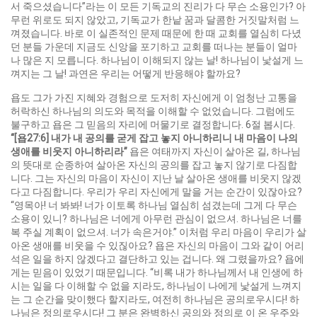
서 죽으셨습니다”라는 이 모든 기독교의 진리가 다 무슨 소용인가? 아
무런 위로도 되지 않았고, 기독교가 한낱 꿈과 달콤한 거짓말처럼 느
껴졌습니다. 바로 이 실존적인 문제 때문에 한 때 교회를 열심히 다녔
던 분들 가운데 지금도 신앙을 포기하고 교회를 떠나는 분들이 얼마
나 많은 지 모릅니다. 하나님이 이해되지 않는 날! 하나님이 낯설게 느
껴지는 그 날! 과연은 우리는 어떻게 반응해야 할까요?
욥도 그가 가진 지혜와 경험으로 도저히 자신에게 이 엄청난 고통을
허락하신 하나님의 의도와 목적을 이해할 수 없었습니다. 그럼에도
불구하고 욥은 그 믿음의 자리에 머물기로 결정합니다. 6절 봅시다.
“[
욥
27:6]
내가
내
공의를
굳게
잡고
놓지
아니하리니
내
마음이
나의
생애를
비웃지
아니하리라
”
욥은 여태까지 자신이 살아온 길, 하나님
의 뜻대로 순종하여 살아온 자신의 공의를 잡고 놓지 않기로 다짐합
니다. 그는 자신의 마음이 자신이 지난 날 살아온 생애를 비웃지 않겠
다고 다짐합니다. 우리가 우리 자신에게 말을 거는 순간이 있잖아요?
“영목아! 너 봐봐! 너가 이토록 하나님 열심히 섬겼는데 그게 다 무슨
소용이 있니? 하나님은 너에게 아무런 관심이 없으셔. 하나님은 너를
복 주실 계획이 없으셔. 너가 속은거야.” 이처럼 우리 마음이 우리가 살
아온 생애를 비웃을 수 있짆아요? 욥은 자신의 마음이 그와 같이 어리
석은 일을 하지 않겠다고 결단하고 있는 겁니다. 왜 그렸을까요? 욥에
게는 믿음이 있었기 때문입니다. “비록 내가 하나님께서 내 인생에 하
시는 일을 다 이해할 수 없을 지라도, 하나님이 나에게 낯설게 느껴지
는 그 순간을 맞이했다 할지라도, 여전히 하나님은 공의로우시다! 하
나님은 정의로우시다! 그 분은 완벽하신 공의와 정의로 이 온 우주와