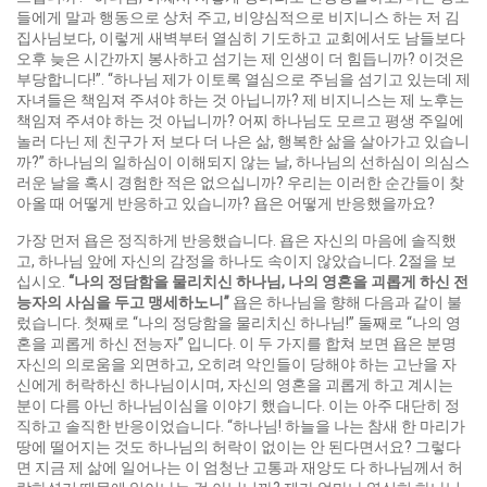
들에게 말과 행동으로 상처 주고, 비양심적으로 비지니스 하는 저 김
집사님보다, 이렇게 새벽부터 열심히 기도하고 교회에서도 남들보다
오후 늦은 시간까지 봉사하고 섬기는 제 인생이 더 힘듭니까? 이것은
부당합니다!”. “하나님 제가 이토록 열심으로 주님을 섬기고 있는데 제
자녀들은 책임져 주셔야 하는 것 아닙니까? 제 비지니스는 제 노후는
책임져 주셔야 하는 것 아닙니까? 어찌 하나님도 모르고 평생 주일에
놀러 다닌 제 친구가 저 보다 더 나은 삶, 행복한 삶을 살아가고 있습니
까?” 하나님의 일하심이 이해되지 않는 날, 하나님의 선하심이 의심스
러운 날을 혹시 경험한 적은 없으십니까? 우리는 이러한 순간들이 찾
아올 때 어떻게 반응하고 있습니까? 욥은 어떻게 반응했을까요?
가장 먼저 욥은 정직하게 반응했습니다. 욥은 자신의 마음에 솔직했
고, 하나님 앞에 자신의 감정을 하나도 속이지 않았습니다. 2절을 보
십시오.
“
나의
정담함을
물리치신
하나님
,
나의
영혼을
괴롭게
하신
전
능자의
사심을
두고
맹세하노니
”
욥은 하나님을 향해 다음과 같이 불
렀습니다. 첫째로 “나의 정당함을 물리치신 하나님!” 둘째로 “나의 영
혼을 괴롭게 하신 전능자” 입니다. 이 두 가지를 합쳐 보면 욥은 분명
자신의 의로움을 외면하고, 오히려 악인들이 당해야 하는 고난을 자
신에게 허락하신 하나님이시며, 자신의 영혼을 괴롭게 하고 계시는
분이 다름 아닌 하나님이심을 이야기 했습니다. 이는 아주 대단히 정
직하고 솔직한 반응이었습니다. “하나님! 하늘을 나는 참새 한 마리가
땅에 떨어지는 것도 하나님의 허락이 없이는 안 된다면서요? 그렇다
면 지금 제 삶에 일어나는 이 엄청난 고통과 재앙도 다 하나님께서 허