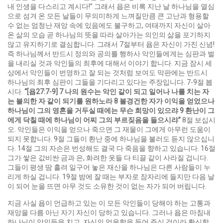
내 인생을 다스리고 계시다!” 그래서 욥은 비록 지난 날 하나님을 열심
으로 섬겨 온 모든 날들이 무의미하게 느껴질만큼 큰 고난과 형용할
수 없는 엄청난 재앙 속에 있음에도 불구하고, 여태까지 자신이 살아
온 삶의 모습 곧 하나님의 뜻을 따라 살아가는 의인의 삶을 포기하지
않고 유지하기로 결심합니다. 그래서 7절부터 욥은 자신이 가진 신념!
즉 하나님께서 반드시 정의와 공의를 행하사 악인들에게는 심판과 벌
을 내리실 것과 악인들의 최후에 대해서 이야기 합니다. 지금 잠시 세
상에서 악인들이 번영하고 잘 되는 것처럼 보여도 막판에는 반드시
하나님의 최후 심판이 그들을 기다리고 있다는 주장입니다. 7-9절 봅
시다.
“[
욥
27:7-9] 7
나의
원수는
악인
같이
되고
일어나
나를
치는
자
는
불의한
자
같이
되기를
원하노라
8
불경건한
자가
이익을
얻었으나
하나님이
그의
영혼을
거두실
때에는
무슨
희망이
있으랴
9
환난이
그
에게
닥칠
때에
하나님이
어찌
그의
부르짖음을
들으시랴
”
8절 보십시
오. 악인들은 이익을 얻으나 죽으면 그 재물이 그에게 아무런 도움이
되지 못합니다. 9절 그들이 환난 중에 하나님을 불러도 듣지 않으십니
다. 14절 그의 자손은 번성해도 결국 다 죽음을 향하고 있습니다. 16절
그가 쌓은 값비싼 금과 은, 화려한 옷들 다 티끌 같이 사라질 겁니다.
그들이 평생 땀 흘려 일구어 놓은 재산을 하나님은 다른 사람들이 누
리게 하실 겁니다. 19절 밤에 잘 때는 부자로 잠자리에 들지만 다음 날
이 되어 눈을 뜨면 아무 것도 소유한 것이 없는 자가 되어 버립니다.
지금 사실 욥이 언급하고 있는 이 모든 악인들이 당해야 하는 고통과
재앙을 다름 아닌 자기 자신이 당하고 있습니다. 그러나 욥은 마침내
하나님이 악인들을 치고, 자신의 억울함을 들어 주실 것이라 확신합