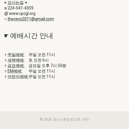
☛
오시는길
☚
☎ 224-541-4359
@ www.cpcgl.org
✎
thececc2011@gmail.com
☛ 예배시간 안내
✝
주일예배:
주일 오전 11시
✝
새벽예배:
토 오전 6시
✝
금요예배:
금요일 오후 7시 50분
✝
EM예배:
주일 오전 11시
✝
어린이예배:
주일 오전 11시
© 2026 코너스톤장로교회. 제작