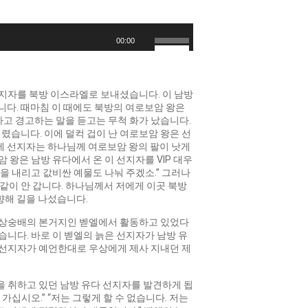
볼
00:00
륨
을
높
이
선지자를 북방 이스라엘로 보내셨습니다. 이 남방
거
다. 때마침 이 때에도 북방의 여로보암 왕은
나
고 경고하는 말을 듣고는 무척 화가 났습니다.
줄
버렸습니다. 이에 덜컥 겁이 난 여로보암 왕은 선
이
이에 선지자는 하나님께 여로보암 왕의 팔이 낫게
려
 왕은 남방 유다에서 온 이 선지자를 VIP 대우
면
상을 내리고 값비싼 예물도 나눠 주겠소.” 그러나
상/
같이 안 갑니다. 하나님께서 저에게 이곳 북방
하
향해 길을 나섰습니다.
화
살
 우상숭배의 본거지인 벧엘에서 활동하고 있었다
표
습니다. 바로 이 벧엘의 늙은 선지자가 남방 유
키
 선지자가 예언한대로 우상에게 제사 지내던 제
를
사
용
을 취하고 있던 남방 유다 선지자를 발견하게 됩
하
가십시오.” “저는 그렇게 할 수 없습니다. 저는