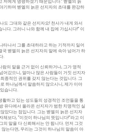
세
고 저에게 명령하셨기 때문입니다.” 벧엘의 늙
요.
이야기하며 벧엘의 늙은 선지자의 초대를 완강하
나도 그대와 같은 선지자요! 천사가 내게 와서
다. 그러니 나와 함께 내 집에 가십시다!” 이
 나타나서 그를 초대하라고 하는 기적까지 일어
결국 벧엘의 늙은 선지자의 말에 속아 넘어가 하
다.
사람의 말을 근거 없이 신뢰하거나, 그가 영적
 넘어갔으니, 얼마나 많은 사람들이 거짓 선지자
 최종적인 권위를 갖지 않는다는 것입니다. 그
으로 하나님께서 말씀하지 않으시니, 제가 이야
 있습니다.
앙생활하고 있는 성도들의 성경적인 조언들을 통
남방 유다에서 올라온 선지자가 범한 치명적인 실
 않았다는 점입니다. 그는 벧엘의 늙은 선지자
자체보다, “이것이 하나님의 뜻입니다!”라고 이
그의 말을 다 신뢰해서는 안 됩니다. 먼저 그것
 않는다면, 우리는 그것이 하나님의 말씀이 아