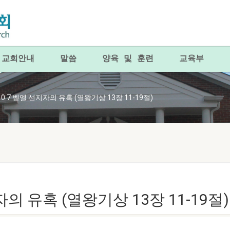
교회안내
말씀
양육 및 훈련
교육부
.10.7 벧엘 선지자의 유혹 (열왕기상 13장 11-19절)
지자의 유혹 (열왕기상 13장 11-19절)