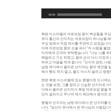
오
디
00:00
오
플
레
이
북방 이스라엘의 여로보암 왕이 백성들을 우상 
어
유다 출신의 선지자는 여로보암이 하나님을 배
우상 앞에서 직접 제사를 주관하고 있었습니다.
이에 여로보암 왕은 손을 펴서 “저 사람을 붙잡
지자에게 간곡히 부탁했습니다. “너는 나를 위
해달라고 기도 하였고, 왕의 손이 다시 이전과 
하려고 마음을 먹게 됩니다. “선지자 양반, 나
남방 유다에서 올라온 선지자는 왕의 제안을 일
에서 빵도 먹지 말고, 물도 마시지 말라고 명령
한편 북방 이스라엘에 있는 벧엘이란 도시에는
는 것을 보면, 그를 참되고 신실한 선지자로 
다에서 올라온 선지자가 북방 여로보암 왕을 책
단이 갈라지고 무너져 재가 제단에서 쏟아진 
벧엘의 선지자는 남방 유다에서 온 선지자를 만
니다. “당신이 유다에서 온 하나님의 사람입니까?