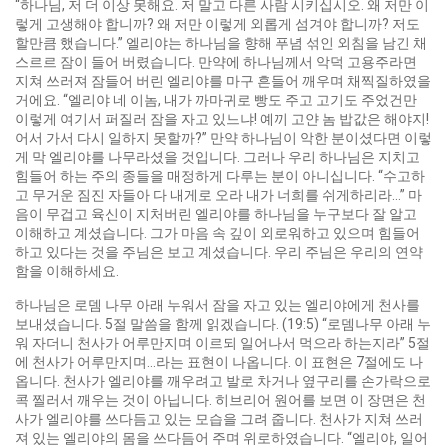
“하나님, 저 더 이상 못해요. 저 말고 다른 사람 시키십시오. 왜 저만 이
렇게 고생해야 합니까? 왜 저만 이렇게 외롭게 섬겨야 합니까? 저도
할만큼 했습니다.” 엘리야는 하나님을 향해 푸념 섞인 외침을 남긴 채
스르르 잠이 들어 버렸습니다. 만약에 하나님께서 악덕 고용주라면
지쳐 쓰러져 잠들어 버린 엘리야를 마구 흔들어 깨우며 채찍질하였을
거에요. “엘리야 네 이놈, 내가 까마귀로 빵도 주고 고기도 주었건만
이렇게 여기서 퍼질러 잠을 자고 있느냐! 예끼 고얀 놈 밥값은 해야지!
어서 가서 다시 일하지 못할까?” 만약 하나님이 악한 분이셨다면 이렇
게 막 엘리야를 나무라셨을 것입니다. 그러나 우리 하나님은 지치고
힘들어 하는 주의 종들을 매정하게 다루는 분이 아니십니다. “수고하
고 무거운 짐진 자들아 다 내게로 오라 내가 너희를 쉬게하리라…” 마
음이 무겁고 육신이 지처버린 엘리야를 하나님을 누구보다 잘 알고
이해하고 계셨습니다. 그가 마음 속 깊이 외로워하고 있으며 힘들어
하고 있다는 것을 주님은 보고 계셨습니다. 우리 주님은 우리의 연약
함을 이해하세요.
하나님은 로뎀 나무 아래 누워서 잠을 자고 있는 엘리야에게 천사를
보내셨습니다. 5절 말씀을 함께 읽겠습니다. (19:5) “로뎀나무 아래 누
워 자더니 천사가 어루만지며 이르되 일어나서 먹으라 하는지라” 5절
에 천사가 어루만지며…라는 표현이 나옵니다. 이 표현은 7절에도 나
옵니다. 천사가 엘리야를 깨우려고 발로 차거나 옆구리를 손가락으로
콕 찔러서 깨우는 것이 아닙니다. 히브리어 원어를 보면 이 장면은 천
사가 엘리야를 쓰다듬고 있는 모습을 그려 줍니다. 천사가 지쳐 쓰러
져 있는 엘리야의 몸을 쓰다듬어 주며 위로하였습니다. “엘리야, 일어