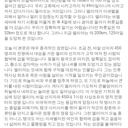
르엘에서 브엘세바까지로 계산했을 때 약 160km 약 100 마일 정도
걸어간 셈입니다. 우리 교회에서 시카고까지 약 49마일이니까 시카고
까지 갔다가 다시 돌아오는 거리입니다. 그러니 엘리야가 이세벨을
피해서 얼마나 멀리 도망쳤는지 짐작할 수 있습니다. 엘리야는 브엘
세바에 자기 사환을 머물게 한 후 4절에 보니 광야로 들어가 하룻길쯤
을 더 갔습니다. 우리가 정확하게 알기는 어렵습니다만 하룻길은 약
32km 정도로 계산 합니다. 그러니 지금 엘리야는 약 200km, 125마일
을 도망쳐 온 것입니다.
오늘 이 본문은 매우 충격적인 장면입니다. 조금 전, 바알 선지자 450
명과의 전쟁에서 대승을 거둔 엘리야 선지자가 고작 여자 한 사람의
협박에 겁을 먹었습니다. 동물의 왕국으로 따지면, 얼룩말도 잡아먹
고, 황소도 잡아먹는 사자가 지금 당나귀를 피해 도망가고 있는 셈입
니다. 엘리야는 모세와 함께 구약을 대표하는 인물입니다. 그는 인류
역사상 최초로 죽은 사람을 살리는 기적을 일으키는 주인공이었습니
다. 기도로 하늘의 비와 우로를 멈추게 하였고, 또 기도로 하늘에서 큰
비를 내린 사람이었습니다. 게다가 엘리야가 기도하자 큰불덩어리가
하늘에서 내려오는 놀라운 일도 일어났습니다. 이 수많은 기적의 중
심에 있던 엘리야, 바알 선지자와 450대 1이란 사상초유의 영적 전쟁
터의 영웅 입니다. 비유하자면 그는 용감하게 앞장서서 적 병사가 쏘
는 총알을 피해가며, 탱크 사이사이를 뛰어 들어가 적군의 참호에 수
류탄을 던지고 돌아온 영웅 중의 영웅 입니다. 그런 엘리야가 오늘 총
도 아니고, 탱크도 아닌, 이세벨이란 여인의 협박에 겁을 먹고 걸음아
나 살려라 하고 줄행랑을 치고 있는 것입니다. 저는 성경을 볼 때마다