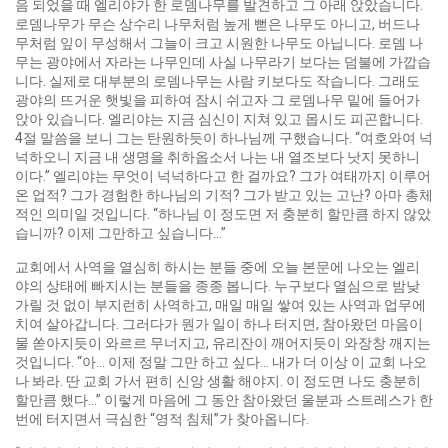
음 되었을 때 엘리야가 한 로뎀나무를 발견하고 그 아래 앉았습니다.
로뎀나무가 무슨 상수리 나무처럼 높게 뻗은 나무도 아니고, 버드나
무처럼 잎이 무성해서 그늘이 크고 시원한 나무도 아닙니다. 로뎀 나
무는 광야에서 자라는 나무인데 사실 나무라기 보다는 덤불에 가깝습
니다. 실제로 대부분의 로뎀나무는 사람 키보다도 작습니다. 그래도
광야의 뜨거운 햇빛을 피하여 잠시 쉬고자 그 로뎀나무 밑에 들어가
앉아 있습니다. 엘리야는 지금 심신이 지쳐 있고 몹시도 피곤합니다.
4절 말씀을 보니 그는 탄원하듯이 하나님께 구했습니다. “여호와여 넉
넉하오니 지금 내 생명을 취하옵소서 나는 내 열조보다 낫지 못하니
이다.” 엘리야는 무엇이 넉넉하다고 한 걸까요? 그가 여태까지 이루어
온 업적? 그가 경험한 하나님의 기적? 그가 받고 있는 고난? 아마 총체
적인 의미일 것입니다. “하나님 이 정도면 저 충분히 할만큼 하지 않았
습니까? 이제 그만하고 싶습니다…”
교회에서 사역을 열심히 하시는 분들 중에 오늘 본문에 나오는 엘리
야의 상태에 빠지시는 분들을 종종 봅니다. 누구보다 열심으로 밤낮
가릴 것 없이 부지런히 사역하고, 매일 매일 쌓여 있는 사역과 업무에
치여 살아갑니다. 그러다가 뭔가 일이 하나 터지면, 참아왔던 마음이
물 쏟아지듯이 와르르 무너지고, 유리잔이 깨어지듯이 와장창 깨지는
것입니다. “아… 이제 정말 그만 하고 싶다… 내가 더 이상 이 교회 나오
나 봐라. 딴 교회 가서 편히 신앙 생활 해야지. 이 정도면 나도 충분히
할만큼 했다…” 이렇게 마음에 그 동안 참아왔던 울분과 스트레스가 한
번에 터지면서 극심한 “영적 침체”가 찾아옵니다.