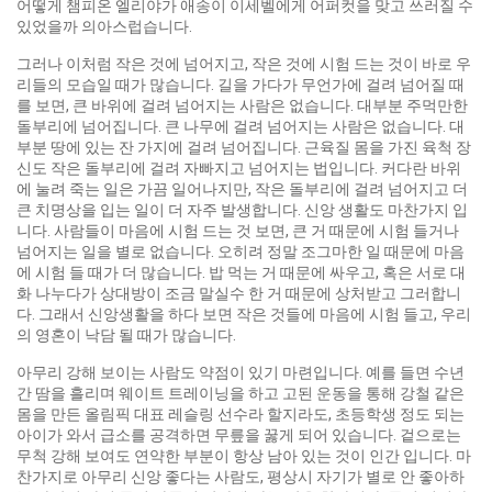
어떻게 챔피온 엘리야가 애송이 이세벨에게 어퍼컷을 맞고 쓰러질 수
있었을까 의아스럽습니다.
그러나 이처럼 작은 것에 넘어지고, 작은 것에 시험 드는 것이 바로 우
리들의 모습일 때가 많습니다. 길을 가다가 무언가에 걸려 넘어질 때
를 보면, 큰 바위에 걸려 넘어지는 사람은 없습니다. 대부분 주먹만한
돌부리에 넘어집니다. 큰 나무에 걸려 넘어지는 사람은 없습니다. 대
부분 땅에 있는 잔 가지에 걸려 넘어집니다. 근육질 몸을 가진 육척 장
신도 작은 돌부리에 걸려 자빠지고 넘어지는 법입니다. 커다란 바위
에 눌려 죽는 일은 가끔 일어나지만, 작은 돌부리에 걸려 넘어지고 더
큰 치명상을 입는 일이 더 자주 발생합니다. 신앙 생활도 마찬가지 입
니다. 사람들이 마음에 시험 드는 것 보면, 큰 거 때문에 시험 들거나
넘어지는 일을 별로 없습니다. 오히려 정말 조그마한 일 때문에 마음
에 시험 들 때가 더 많습니다. 밥 먹는 거 때문에 싸우고, 혹은 서로 대
화 나누다가 상대방이 조금 말실수 한 거 때문에 상처받고 그러합니
다. 그래서 신앙생활을 하다 보면 작은 것들에 마음에 시험 들고, 우리
의 영혼이 낙담 될 때가 많습니다.
아무리 강해 보이는 사람도 약점이 있기 마련입니다. 예를 들면 수년
간 땀을 흘리며 웨이트 트레이닝을 하고 고된 운동을 통해 강철 같은
몸을 만든 올림픽 대표 레슬링 선수라 할지라도, 초등학생 정도 되는
아이가 와서 급소를 공격하면 무릎을 꿇게 되어 있습니다. 겉으로는
무척 강해 보여도 연약한 부분이 항상 남아 있는 것이 인간 입니다. 마
찬가지로 아무리 신앙 좋다는 사람도, 평상시 자기가 별로 안 좋아하