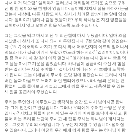
나서 이거 먹으렴.” 엘리야가 둘러보니 머리맡에 뜨거운 숯으로 구워
낸 빵 한 덩이와 물 한 병이 있습니다. 광야에 지쳐서 잠을 자다가 눈을
떴는데 세상에, 다른 사람도 아닌 천사가 차려준 밥상이 눈 앞에 있습
니다. 엘리야가 얼마나 감동 했을까요? 우리 하나님은 지친 영혼들을
질책하시지 않고 오히려 힘을 얻도록 도와 주십니다.
그는 그것을 먹고 마시고 난 뒤 피곤함에 다시 누웠습니다. 얼마 즈음
지났을까 천사가 또 다시 와서 어루만집니다. 7절 말씀 같이 읽겠습니
다. (19:7) 여호와의 사자가 또 다시 와서 어루만지며 이르되 일어나서
먹으라 네가 길을 이기지 못할까 하노라 하는지라.” “엘리야야. 일어나
뭘 좀 먹어라. 네 갈 길이 아직 멀었다.” 엘리야는 다시 일어나 빵을 먹
고 물을 마시고 기운을 얻었습니다. 하나님이 공급하여 주신 새 힘을
받은 엘리야는 사십 주야를 더 걸어가서 하나님의 산 호렙에 도착하
게 됩니다. 그는 이세벨이 무서워 도망 길에 올랐습니다. 그러나 지쳐
버린 몸과 마음으로 쓰러져 버린 엘리야였으나, 하나님의 은혜는 변
함없이 그를 돌아보고 계셨고 그에게 쉼을 주시고 재충전할 수 있는
새 힘을 공급하여 주셨습니다.
우리는 무엇인가 이루었다고 생각하는 순간 또 다시 넘어지곤 합니
다. 그게 인간이고 인생입니다. 그러나 우리에게 주어진 소망은 무엇
입니까? 지치고 힘들어 넘어져 있는 우리의 어깨를 토닥여 주시고, 힘
들어 하는 우리를 쓰담아 주시고 새 힘을 주시는 하나님이 계시다는
것… 그것이 우리의 소망입니다. 누구든지 지칠 수 있습니다. 넘어질
수 있습니다. 그러나 여전히 우리에게 쉼과 힘을 주시는 하나님이 함