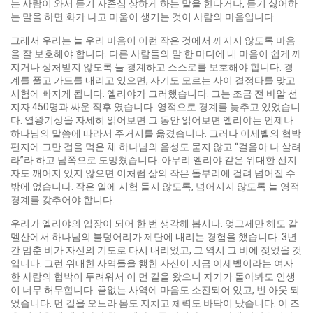
는 사람이 와서 듣기 자존심 상하게 하는 말을 한다거나, 듣기 싫어하
는 말을 하면 화가 나고 미움이 생기는 것이 사람의 마음입니다.
그래서 우리는 늘 우리 마음이 이런 작은 것에서 깨지지 않도록 마음
을 잘 보호해야 합니다. 다른 사람들의 말 한 마디에 내 마음이 쉽게 깨
지거나 상처받지 않도록 늘 경계하고 스스로를 보호해야 합니다. 경
계를 풀고 가드를 내리고 있으면, 자기도 모르는 사이 결정타를 맞고
시험에 빠지게 됩니다. 엘리야가 그러했습니다. 그는 조금 전 바알 선
지자 450명과 싸운 직후 였습니다. 영적으로 경계를 늦추고 있었습니
다. 열왕기상을 자세히 읽어보면 그 동안 읽어보면 엘리야는 언제나
하나님의 말씀에 따라서 주거지를 옮겼습니다. 그러나 이세벨의 협박
편지에 그만 겁을 먹은 채 하나님의 음성도 묻지 않고 “걸음아 나 살려
라”라 하고 남쪽으로 도망쳤습니다. 아무리 엘리야 같은 위대한 선지
자도 깨어지 있지 않으면 이처럼 삶의 작은 돌부리에 걸려 넘어질 수
밖에 없습니다. 작은 일에 시험 들지 않도록, 넘어지지 않도록 늘 영적
경계를 갖추어야 합니다.
우리가 엘리야의 입장이 되어 한 번 생각해 봅시다. 엊그제만 해도 갈
멜산에서 하나님의 불덩어리가 제단에 내리는 경험을 했습니다. 3년
간 멈춘 비가 자신의 기도로 다시 내리었고, 그 역시 그 비에 젖었을 것
입니다. 그런 위대한 사역들을 행한 자신이 지금 이세벨이라는 여자
한 사람의 협박이 두려워서 이 먼 길을 왔으니 자기가 돌아봐도 인생
이 너무 허무합니다. 끝없는 사역에 마음도 소진되어 있고, 번 아웃 되
었습니다. 먼 길을 오느라 몸도 지치고 체력도 바닥이 났습니다. 이 즈