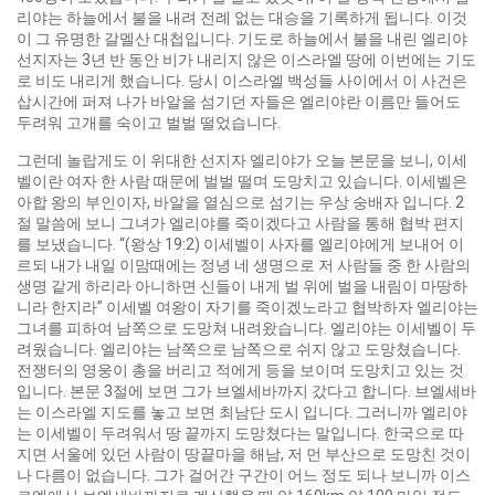
리야는 하늘에서 불을 내려 전례 없는 대승을 기록하게 됩니다. 이것
이 그 유명한 갈멜산 대첩입니다. 기도로 하늘에서 불을 내린 엘리야
선지자는 3년 반 동안 비가 내리지 않은 이스라엘 땅에 이번에는 기도
로 비도 내리게 했습니다. 당시 이스라엘 백성들 사이에서 이 사건은
삽시간에 퍼져 나가 바알을 섬기던 자들은 엘리야란 이름만 들어도
두려워 고개를 숙이고 벌벌 떨었습니다.
그런데 놀랍게도 이 위대한 선지자 엘리야가 오늘 본문을 보니, 이세
벨이란 여자 한 사람 때문에 벌벌 떨며 도망치고 있습니다. 이세벨은
아합 왕의 부인이자, 바알을 열심으로 섬기는 우상 숭배자 입니다. 2
절 말씀에 보니 그녀가 엘리야를 죽이겠다고 사람을 통해 협박 편지
를 보냈습니다. “(왕상 19:2) 이세벨이 사자를 엘리야에게 보내어 이
르되 내가 내일 이맘때에는 정녕 네 생명으로 저 사람들 중 한 사람의
생명 같게 하리라 아니하면 신들이 내게 벌 위에 벌을 내림이 마땅하
니라 한지라” 이세벨 여왕이 자기를 죽이겠노라고 협박하자 엘리야는
그녀를 피하여 남쪽으로 도망쳐 내려왔습니다. 엘리야는 이세벨이 두
려웠습니다. 엘리야는 남쪽으로 남쪽으로 쉬지 않고 도망쳤습니다.
전쟁터의 영웅이 총을 버리고 적에게 등을 보이며 도망치고 있는 것
입니다. 본문 3절에 보면 그가 브엘세바까지 갔다고 합니다. 브엘세바
는 이스라엘 지도를 놓고 보면 최남단 도시 입니다. 그러니까 엘리야
는 이세벨이 두려워서 땅 끝까지 도망쳤다는 말입니다. 한국으로 따
지면 서울에 있던 사람이 땅끝마을 해남, 저 먼 부산으로 도망친 것이
나 다름이 없습니다. 그가 걸어간 구간이 어느 정도 되나 보니까 이스