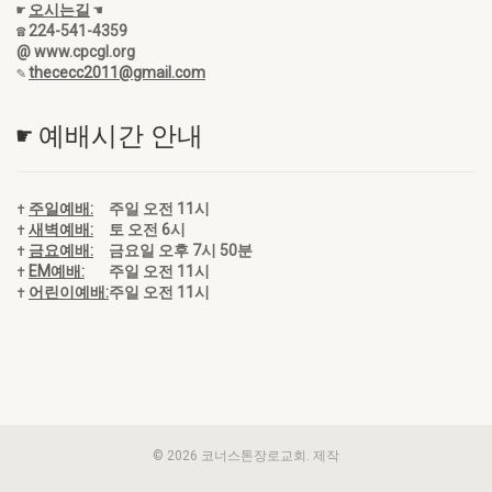
☛
오시는길
☚
☎ 224-541-4359
@ www.cpcgl.org
✎
thececc2011@gmail.com
☛ 예배시간 안내
✝
주일예배:
주일 오전 11시
✝
새벽예배:
토 오전 6시
✝
금요예배:
금요일 오후 7시 50분
✝
EM예배:
주일 오전 11시
✝
어린이예배:
주일 오전 11시
© 2026 코너스톤장로교회. 제작