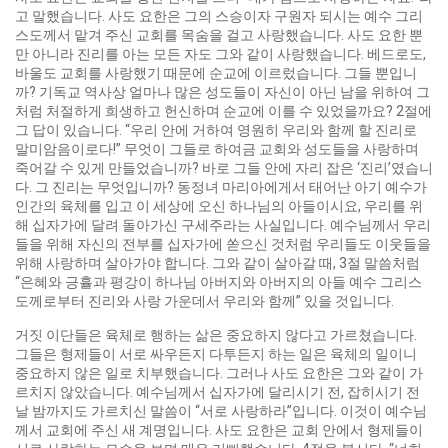
고 말했습니다. 사도 요한은 그의 스승이자 구원자 되시는 예수 그리
스도께서 맡겨 주신 교회를 목숨을 걸고 사랑했습니다. 사도 요한 뿐
만 아니라 진리를 아는 모든 자도 그와 같이 사랑했습니다. 베드로도,
바울도 교회를 사랑했기 때문에 순교에 이르렀습니다. 그들 뿐입니
까? 기독교 역사상 얼마나 많은 성도들이 자신이 아닌 남을 위하여 그
처럼 처절하게 희생하고 헌신하며 순교에 이를 수 있었을까요? 2절에
그 답이 있습니다. “우리 안에 거하여 영원히 우리와 함께 할 진리로
말미암음이로다!” 무엇이 그들로 하여금 교회와 성도들을 사랑하며
죽어갈 수 있게 만들었습니까? 바로 그들 안에 자리 잡은 ‘진리’였습니
다. 그 진리는 무엇입니까? 동정녀 마리아에게서 태어난 아기 예수가
인간의 육체를 입고 이 세상에 오신 하나님의 아들이시요, 우리를 위
해 십자가에 달려 돌아가신 구세주라는 사실입니다. 예수님께서 우리
들을 위해 자신의 전부를 십자가에 쏟으신 것처럼 우리들도 이웃들을
위해 사랑하며 살아가야 합니다. 그와 같이 살아갈 때, 3절 말씀처럼
“은혜와 긍휼과 평강이 하나님 아버지와 아버지의 아들 예수 그리스
도께로부터 진리와 사랑 가운데서 우리와 함께” 있을 것입니다.
거짓 이단들은 육체로 행하는 삶은 중요하지 않다고 가르쳤습니다.
그들은 형제들이 서로 싸우든지 다투든지 하는 일은 육체의 일이니
중요하지 않은 일로 치부했습니다. 그러나 사도 요한은 그와 같이 가
르치지 않았습니다. 예수님께서 십자가에 달리시기 전, 잡히시기 전
날 밤까지도 가르치신 말씀이 “서로 사랑하라”입니다. 이것이 예수님
께서 교회에 주신 새 계명입니다. 사도 요한은 교회 안에서 형제들이