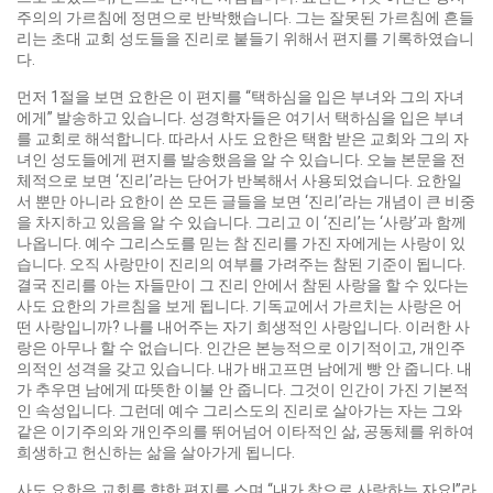
주의의 가르침에 정면으로 반박했습니다. 그는 잘못된 가르침에 흔들
리는 초대 교회 성도들을 진리로 붙들기 위해서 편지를 기록하였습니
다.
먼저 1절을 보면 요한은 이 편지를 “택하심을 입은 부녀와 그의 자녀
에게” 발송하고 있습니다. 성경학자들은 여기서 택하심을 입은 부녀
를 교회로 해석합니다. 따라서 사도 요한은 택함 받은 교회와 그의 자
녀인 성도들에게 편지를 발송했음을 알 수 있습니다. 오늘 본문을 전
체적으로 보면 ‘진리’라는 단어가 반복해서 사용되었습니다. 요한일
서 뿐만 아니라 요한이 쓴 모든 글들을 보면 ‘진리’라는 개념이 큰 비중
을 차지하고 있음을 알 수 있습니다. 그리고 이 ‘진리’는 ‘사랑’과 함께
나옵니다. 예수 그리스도를 믿는 참 진리를 가진 자에게는 사랑이 있
습니다. 오직 사랑만이 진리의 여부를 가려주는 참된 기준이 됩니다.
결국 진리를 아는 자들만이 그 진리 안에서 참된 사랑을 할 수 있다는
사도 요한의 가르침을 보게 됩니다. 기독교에서 가르치는 사랑은 어
떤 사랑입니까? 나를 내어주는 자기 희생적인 사랑입니다. 이러한 사
랑은 아무나 할 수 없습니다. 인간은 본능적으로 이기적이고, 개인주
의적인 성격을 갖고 있습니다. 내가 배고프면 남에게 빵 안 줍니다. 내
가 추우면 남에게 따뜻한 이불 안 줍니다. 그것이 인간이 가진 기본적
인 속성입니다. 그런데 예수 그리스도의 진리로 살아가는 자는 그와
같은 이기주의와 개인주의를 뛰어넘어 이타적인 삶, 공동체를 위하여
희생하고 헌신하는 삶을 살아가게 됩니다.
사도 요한은 교회를 향한 편지를 스며 “내가 참으로 사랑하는 자요!”라