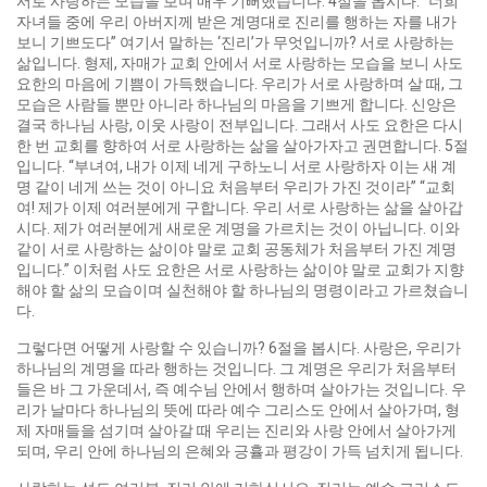
서로 사랑하는 모습을 보며 매우 기뻐했습니다. 4절을 봅시다. “너희
자녀들 중에 우리 아버지께 받은 계명대로 진리를 행하는 자를 내가
보니 기쁘도다” 여기서 말하는 ‘진리’가 무엇입니까? 서로 사랑하는
삶입니다. 형제, 자매가 교회 안에서 서로 사랑하는 모습을 보니 사도
요한의 마음에 기쁨이 가득했습니다. 우리가 서로 사랑하며 살 때, 그
모습은 사람들 뿐만 아니라 하나님의 마음을 기쁘게 합니다. 신앙은
결국 하나님 사랑, 이웃 사랑이 전부입니다. 그래서 사도 요한은 다시
한 번 교회를 향하여 서로 사랑하는 삶을 살아가자고 권면합니다. 5절
입니다. “부녀여, 내가 이제 네게 구하노니 서로 사랑하자 이는 새 계
명 같이 네게 쓰는 것이 아니요 처음부터 우리가 가진 것이라” “교회
여! 제가 이제 여러분에게 구합니다. 우리 서로 사랑하는 삶을 살아갑
시다. 제가 여러분에게 새로운 계명을 가르치는 것이 아닙니다. 이와
같이 서로 사랑하는 삶이야 말로 교회 공동체가 처음부터 가진 계명
입니다.” 이처럼 사도 요한은 서로 사랑하는 삶이야 말로 교회가 지향
해야 할 삶의 모습이며 실천해야 할 하나님의 명령이라고 가르쳤습니
다.
그렇다면 어떻게 사랑할 수 있습니까? 6절을 봅시다. 사랑은, 우리가
하나님의 계명을 따라 행하는 것입니다. 그 계명은 우리가 처음부터
들은 바 그 가운데서, 즉 예수님 안에서 행하며 살아가는 것입니다. 우
리가 날마다 하나님의 뜻에 따라 예수 그리스도 안에서 살아가며, 형
제 자매들을 섬기며 살아갈 때 우리는 진리와 사랑 안에서 살아가게
되며, 우리 안에 하나님의 은혜와 긍휼과 평강이 가득 넘치게 됩니다.