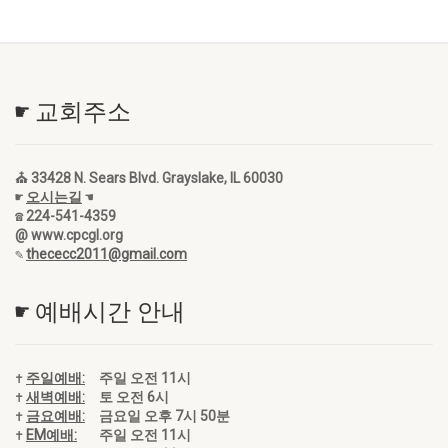
☛ 교회주소
⛪ 33428 N. Sears Blvd. Grayslake, IL 60030
☛
오시는길
☚
☎ 224-541-4359
@ www.cpcgl.org
✎
thececc2011@gmail.com
☛ 예배시간 안내
✝
주일예배:
주일 오전 11시
✝
새벽예배:
토 오전 6시
✝
금요예배:
금요일 오후 7시 50분
✝
EM예배:
주일 오전 11시