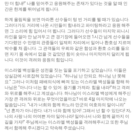
만 더 힘내!” 나를 믿어주고 응원해주는 존재가 있다는 것을 알 때 인
간은 한계를 뛰어넘게 됩니다.
하계 올림픽을 보면 마라톤 선수들이 텅 빈 거리를 뛸 때가 있습니다.
그러다가도 거리에 나온 시민들이 힘내라고 파이팅하라고 응원 해주
면 그 소리에 힘 입어서 더 뜁니다. 그러다가 선수들이 마지막 피니시
라인을 얼마 안 남겨두고 큰 경기장에 들어오면 1시간 넘게 선수들을
기다렸던 수 만명의 관중들이 일제히 자리에서 일어나 환호성 지르며
박수를 쳐 줍니다. 그 관객들의 우뢰와 같은 함성과 환호 소리를 들으
면 자기 몸 속에서 없을 것 같았던 힘이 솟아나 마지막까지 달리게 됩
니다. 이것이 격려와 응원의 힘입니다.
이스라엘 백성들은 성전을 짓는 일을 포기하고 싶었습니다. 이들은
상실감에 사로잡혀 있었습니다. “하나님 난 안되요. 하나님 난 못해
요.” 그러나 이처럼 패배의식에 빠져 있는 이스라엘 백성들을 향해 하
나님은 “아니다 너는 할 수 있어. 용기를 가져라. 힘을 내라!”하고 격려
와 위로를 해주시고 계셨습니다. 하나님이 이스라엘 백성에게 해주신
가장 큰 격려와 위로는 무엇이었을까요? 바로 4절 마지막에 나오는
말씀입니다. “내가 너희와 함께 하노라 만군의 여호와의 말이니라”
“넌 혼자가 아니란다. 내가 너와 함께 있어! 그래서 넌 할 수 있단다! 자,
나의 사랑 나의 어여쁜 자야 일어나라! 일어나서 나와 함께 끝까지 이
길을 가자!” 주님께서는 이스라엘 백성들을 격려해주시고 또한 주님
께서 함께해 주시겠다고 약속해 주셨습니다.