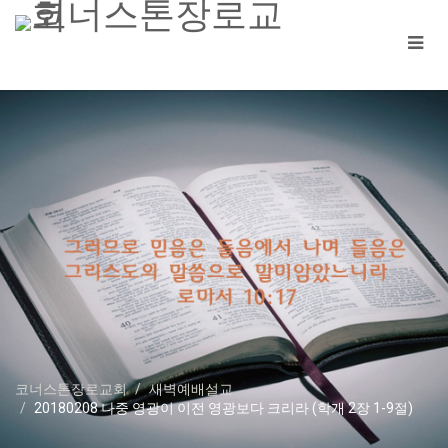
코너스톤장로교회
새벽예배설교
20180208 나중 영광이 이전 영광보다 크리라 (학개 2장 1-9절)