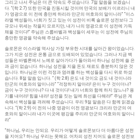
그리고 나서 주님은 더 큰 약속도 주셨습니다. 7절 말씀을 보겠습니
다. “(학 2:7) 또한 만국을 진동시킬 것이며 만국의 보배가 이르리니 내
가 영광으로 이 전에 충만케 하리라 만군의 여호와의 말이니라” “이스
라엘 백성들아, 너희가 짓고 있는 이 성전이 비록 솔로몬 성전보다 그
규모나 위세는 작을지 모르지만, 내가 나의 영광으로 이 성전에 가득
채울 것이다!” 주님은 스룹바벨과 백성들이 세우는 이 성전에 주님의
충만한 영광을 약속해 주셨습니다.
솔로몬은 이스라엘 역사상 가장 부유한 시대를 살아간 왕이었습니다.
그가 지은 성전은 온통 금으로 도배되어 있었습니다. 그러나 지금 백
성들은 바벨론에서 노예로 살아가다가 돌아와서 하나님 성전에 쓸 은
과 금이 없습니다. 하나님 성전을 지을 돈도 재료도 충분하지 않은 것
입니다. 하나님은 이런 걱정과 염려를 하는 백성들을 다시 위로 하셨
습니다. 8절 말씀 입니다. “ (학 2:8) 은도 내 것이요 금도 내 것이니라
만군의 여호와의 말이니라” “걱정하지 말아라! 은이 누구 것이더냐?
금이 누구 것이더냐? 다 내 것이다! 내가 너희와 함께 하지 않느냐? 용
기를 내어라! 힘을 내라! 성전을 짓는 일에 최선을 다해라!” 주님은 계
속해서 백성들을 격려해 주셨습니다. 우리 9절 말씀은 다 함께 읽겠습
니다. “(학 2:9) 이 전의 나중 영광이 이전 영광보다 크리라 만군의 여
호와의 말이니라 내가 이곳에 평강을 주리라 만군의 여호와의 말이니
라”
“하나님, 우리는 안되요. 우리가 어떻게 솔로몬보다 더 아름다운 성전
을 지어요? 하나님 우리는 못해요. 어차피 성전 지어도 솔로몬 성전보