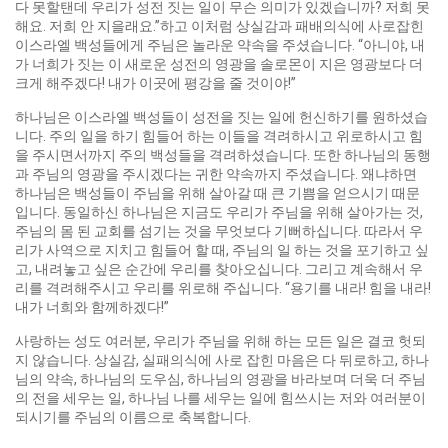
다 못할탠데 우리가 성전 짓는 일이 무슨 의미가 있겠습니까? 저희 못
해요. 저희 안 지을래요.”하고 이처럼 상실감과 패배의식에 사로잡힌
이스라엘 백성들에게 주님은 놀라운 약속을 주셨습니다. “아니야, 내
가 너희가 짓는 이 새로운 성전의 영광을 솔로몬이 지은 영광보다 더
크게 해주겠다! 내가 이곳에 평강을 줄 것이야!”
하나님은 이스라엘 백성들이 성전을 짓는 일에 헌신하기를 원하셨습
니다. 주의 일을 하기 힘들어 하는 이들을 격려하시고 위로하시고 힘
을 주시면서까지 주의 백성들을 격려하셨습니다. 또한 하나님의 동행
과 주님의 영광을 주시겠다는 귀한 약속까지 주셨습니다. 왜냐하면
하나님은 백성들이 주님을 위해 살아갈 때 큰 기쁨을 얻으시기 때문
입니다. 동일하신 하나님은 지금도 우리가 주님을 위해 살아가는 것,
주님의 몸 된 교회를 섬기는 것을 무엇보다 기뻐하십니다. 따라서 우
리가 사역으로 지치고 힘들어 할 때, 주님의 일 하는 것을 포기하고 싶
고, 내려놓고 싶은 순간에 우리를 찾아오십니다. 그리고 계속해서 우
리를 격려해주시고 우리를 위로해 주십니다. “용기를 내라! 힘을 내라!
내가 너희와 함께하겠다!”
사랑하는 성도 여러분, 우리가 주님을 위해 하는 모든 일은 결코 헛되
지 않습니다. 상실감, 실패의식에 사로 잡힌 마음은 다 뒤로하고, 하나
님의 약속, 하나님의 도우심, 하나님의 영광을 바라보며 더욱 더 주님
의 전을 세우는 일, 하나님 나를 세우는 일에 힘쓰시는 저와 여러분이
되시기를 주님의 이름으로 축복합니다.