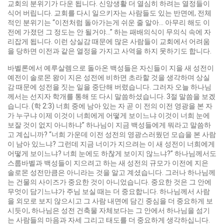
교회의 분위기가 다운 됩니다. 신앙생활 더 열심히 하려는 열정들이
식어 버립니다. 교회를 다시 일으키자는 사람들도 있는 반면에, 전체
적인 분위기는 “이전처럼 돌아가는게 쉬운 줄 알아… 아무리 해도 이
전에 가졌던 그 정도는 안 될거야…” 하는 패배의식이 무의식 속에 자
리잡게 됩니다. 이런 상실감 때문에 많은 사람들이 교회에서 어려움
을 당하면 이전과 같은 열정을 가지고 사역을 하지 못하기도 합니다.
바벨론에서 예루살렘으로 돌아온 백성들은 자신들이 지을 새 성전이
예전이 솔로몬 왕이 지은 성전에 비하면 초라할 것을 생각하며 상실
감 때문에 성전을 짓는 일을 중단해 버렸습니다. 그러자 오늘 하나님
께서는 선지자 학개를 통해 또 다시 말씀하셨습니다. 3절 말씀을 보겠
습니다. (학 2:3) 너희 중에 남아 있는 자 곧 이 전의 이전 영광을 본 자
가 누구냐 이제 이것이 너희에게 어떻게 보이느냐 이것이 너희 눈에
보잘 것이 없지 아니하냐” 하나님이 지금 백성들에게 뭐라고 말씀하
고 계십니까? “너희 가운데 이전 성전의 영광스러웠던 모습을 본 사람
이 남아 있느냐? 그런데 지금 너이가 지으려는 이 새 성전이 너희에게
어떻게 보이느냐? 너희 눈에도 하찮게 보이지 않느냐?” 하나님께서도
스룹바벨과 백성들이 지으려고 하는 새 성전의 규모가 이전에 지은
솔로몬 성전만큼은 아니라는 것을 알고 계셨습니다. 그러나 하나님께
는 건물의 사이즈가 중요한 것이 아니었습니다. 중요한 것은 그 안에
무엇이 담기느냐가 주님 보실 때는 더 중요합니다. 하나님께서 사람
을 외모로 보지 않으시고 그 사람 내면에 담긴 중심을 더 중요하게 보
시듯이, 하나님은 성전 건축물 자체보다는 그 안에서 하나님을 섬기
는 사람들의 마음과 자세 그리고 태도를 더 중요하게 생각하십니다.