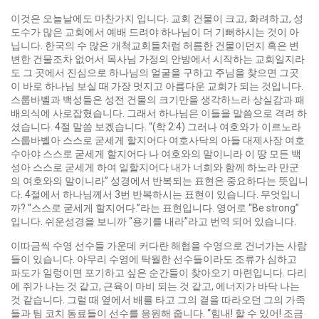
이것은 오늘날에도 마찬가지 입니다. 교회 건물이 크고, 화려하고, 성
도수가 많은 교회에서 예배 드려야 하나님이 더 기뻐하시는 것이 아
닙니다. 한국의 수 많은 개척교회들처럼 허름한 건물이던지 혹은 변
변한 건물조차 없어서 목사님 가정의 안방에서 시작하는 교회일지라
도 그 곳에서 진심으로 하나님의 얼굴을 구하고 주님을 찾으면 그곳
이 바로 하나님 보실 때 가장 멋지고 아름다운 교회가 되는 것입니다.
스룹바벨과 백성들은 성전 건물의 크기만을 생각하느라 상실감과 패
배의식에 사로잡혔습니다. 그래서 하나님은 이들을 말씀으로 격려 하
셨습니다. 4절 말씀 보겠습니다. “(학 2:4) 그러나 여호와가 이르노라
스룹바벨아 스스로 굳세게 할지어다 여호사닥의 아들 대제사장 여호
수아야 스스로 굳세게 할지어다 나 여호와의 말이니라 이 땅 모든 백
성아 스스로 굳세게 하여 일할지어다 내가 너희와 함께 하노라 만군
의 여호와의 말이니라” 성경에서 반복되는 표현은 중요하다는 뜻입니
다. 4절에서 하나님께서 3번 반복하시는 표현이 있습니다. 무엇입니
까? “스스로 굳세게 할지어다.”라는 표현입니다. 영어로 “Be strong”
입니다. 쉬운성경을 보니까 “용기를 내라”라고 번역 되어 있습니다.
이따금씩 수영 선수들 가운데 커다란 해협을 수영으로 건너가는 사람
들이 있습니다. 아무리 수영에 탁월한 선수들이라도 조류가 심하고
파도가 일렁이면 포기하고 싶은 순간들이 찾아오기 마련입니다. 다리
에 쥐가 나는 것 같고, 근육이 마비 되는 것 같고, 에너지가 바닥 나는
것 같습니다. 그럴 때 옆에서 배를 타고 그의 곁을 따라오던 그의 가족
들과 팀 코치 동료들이 선수를 응원해 줍니다. “힘내! 할 수 있어! 조금