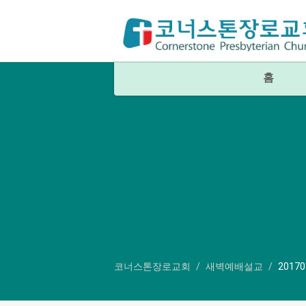
홈
코너스톤장로교회
새벽예배설교
2017