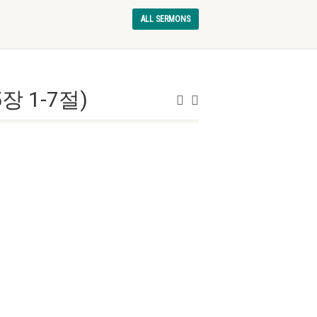
ALL SERMONS
 1-7절)