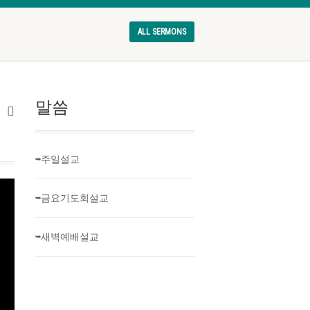
ALL SERMONS
말씀
➥주일설교
➥금요기도회설교
➥새벽예배설교