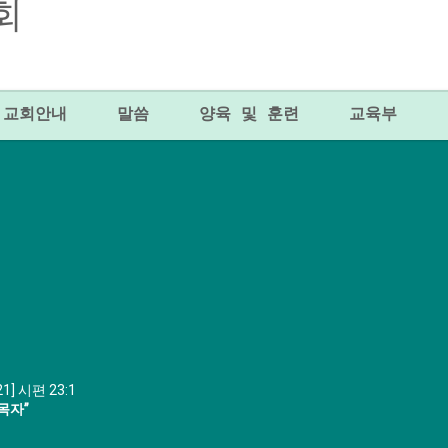
교회안내
말씀
양육 및 훈련
교육부
21] 시편 23:1
목자”