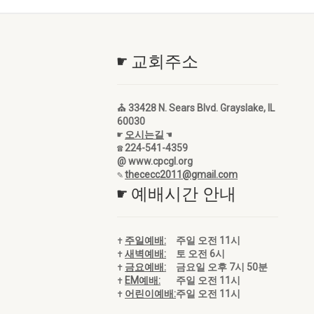
☛ 교회주소
⛪ 33428 N. Sears Blvd. Grayslake, IL
60030
☛
오시는길
☚
☎ 224-541-4359
@ www.cpcgl.org
✎
thececc2011@gmail.com
☛ 예배시간 안내
✝
주일예배:
주일 오전 11시
✝
새벽예배:
토 오전 6시
✝
금요예배:
금요일 오후 7시 50분
✝
EM예배:
주일 오전 11시
✝
어린이예배:
주일 오전 11시