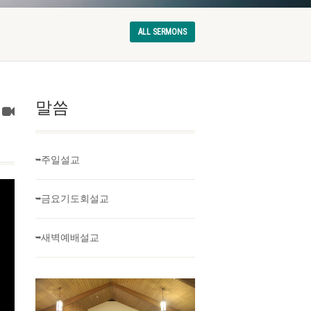
ALL SERMONS
말씀
➥주일설교
➥금요기도회설교
➥새벽예배설교