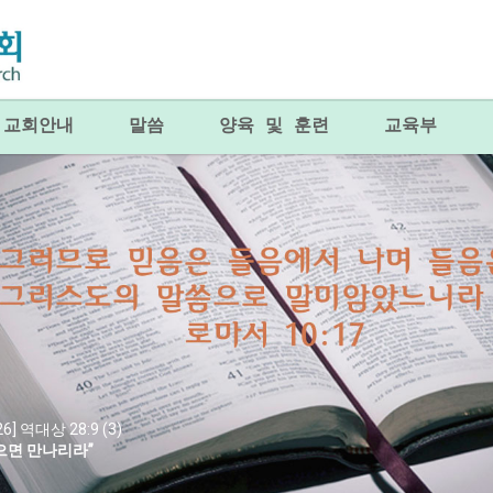
교회안내
말씀
양육 및 훈련
교육부
26] 역대상 28:9 (3)
으면 만나리라”