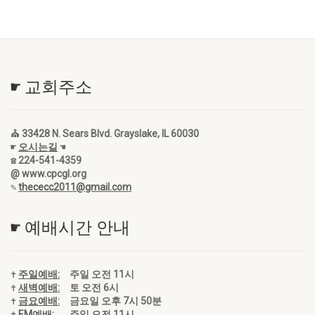
☛ 교회주소
⛪ 33428 N. Sears Blvd. Grayslake, IL 60030
☛
오시는길
☚
☎ 224-541-4359
@ www.cpcgl.org
✎
thececc2011@gmail.com
☛ 예배시간 안내
✝
주일예배:
주일 오전 11시
✝
새벽예배:
토 오전 6시
✝
금요예배:
금요일 오후 7시 50분
✝
EM예배:
주일 오전 11시