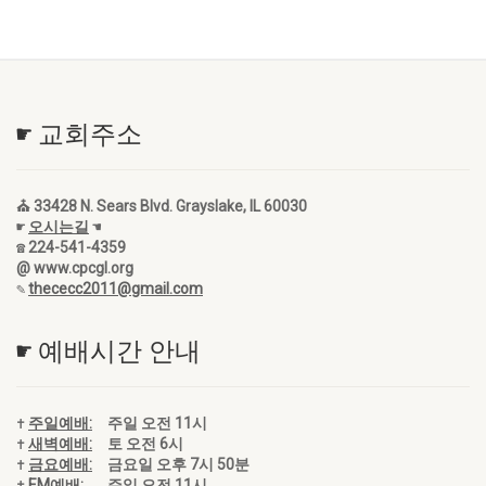
☛ 교회주소
⛪ 33428 N. Sears Blvd. Grayslake, IL 60030
☛
오시는길
☚
☎ 224-541-4359
@ www.cpcgl.org
✎
thececc2011@gmail.com
☛ 예배시간 안내
✝
주일예배:
주일 오전 11시
✝
새벽예배:
토 오전 6시
✝
금요예배:
금요일 오후 7시 50분
✝
EM예배:
주일 오전 11시