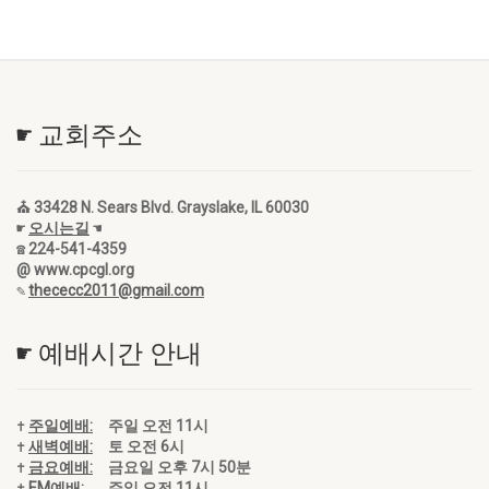
☛ 교회주소
⛪ 33428 N. Sears Blvd. Grayslake, IL 60030
☛
오시는길
☚
☎ 224-541-4359
@ www.cpcgl.org
✎
thececc2011@gmail.com
☛ 예배시간 안내
✝
주일예배:
주일 오전 11시
✝
새벽예배:
토 오전 6시
✝
금요예배:
금요일 오후 7시 50분
✝
EM예배:
주일 오전 11시