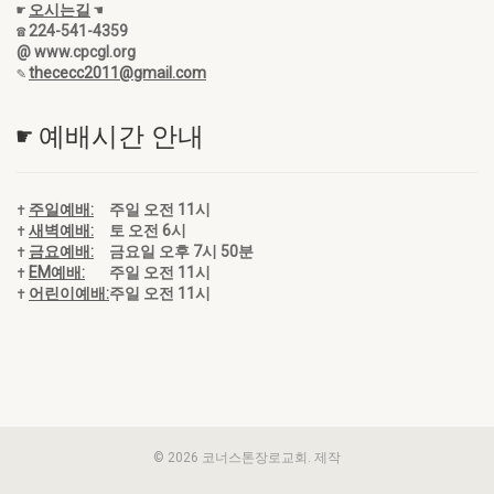
☛
오시는길
☚
☎ 224-541-4359
@ www.cpcgl.org
✎
thececc2011@gmail.com
☛ 예배시간 안내
✝
주일예배:
주일 오전 11시
✝
새벽예배:
토 오전 6시
✝
금요예배:
금요일 오후 7시 50분
✝
EM예배:
주일 오전 11시
✝
어린이예배:
주일 오전 11시
© 2026 코너스톤장로교회. 제작