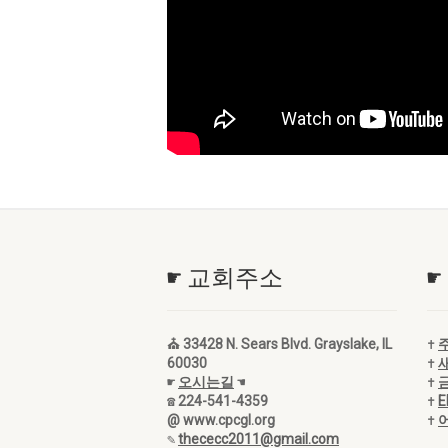
☛ 교회주소
☛
⛪ 33428 N. Sears Blvd. Grayslake, IL
✝
60030
✝
☛
오시는길
☚
✝
☎ 224-541-4359
✝
@ www.cpcgl.org
✝
✎
thececc2011@gmail.com