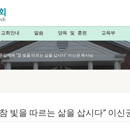
교회안내
말씀
양육 및 훈련
교육부
24 주일예배 “참 빛을 따르는 삶을 삽시다” 이신권 목사님
배 “참 빛을 따르는 삶을 삽시다” 이