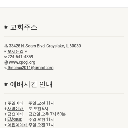
☛ 교회주소
⛪ 33428 N. Sears Blvd. Grayslake, IL 60030
☛
오시는길
☚
☎ 224-541-4359
@ www.cpcgl.org
✎
thececc2011@gmail.com
☛ 예배시간 안내
✝
주일예배:
주일 오전 11시
✝
새벽예배:
토 오전 6시
✝
금요예배:
금요일 오후 7시 50분
✝
EM예배:
주일 오전 11시
✝
어린이예배:
주일 오전 11시