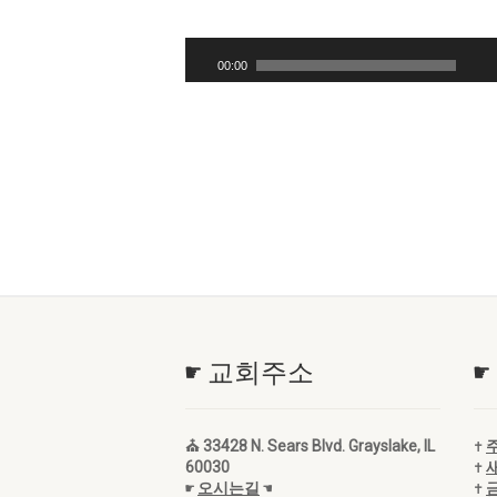
오
디
00:00
오
플
레
이
어
☛ 교회주소
☛
⛪ 33428 N. Sears Blvd. Grayslake, IL
✝
60030
✝
☛
오시는길
☚
✝