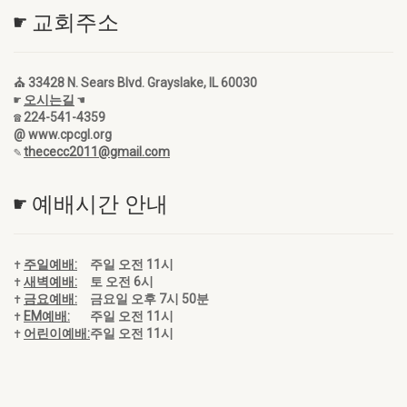
☛ 교회주소
⛪ 33428 N. Sears Blvd. Grayslake, IL 60030
☛
오시는길
☚
☎ 224-541-4359
@ www.cpcgl.org
✎
thececc2011@gmail.com
☛ 예배시간 안내
✝
주일예배:
주일 오전 11시
✝
새벽예배:
토 오전 6시
✝
금요예배:
금요일 오후 7시 50분
✝
EM예배:
주일 오전 11시
✝
어린이예배:
주일 오전 11시