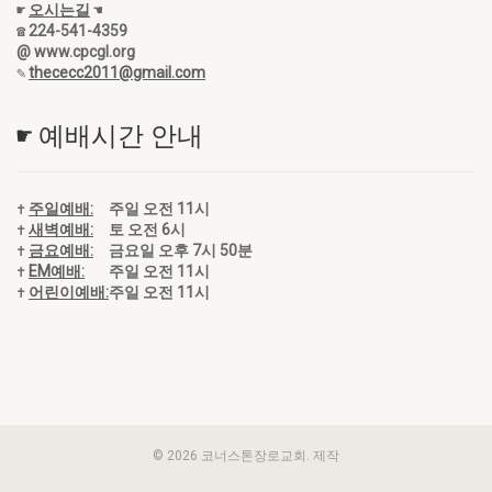
☛
오시는길
☚
☎ 224-541-4359
@ www.cpcgl.org
✎
thececc2011@gmail.com
☛ 예배시간 안내
✝
주일예배:
주일 오전 11시
✝
새벽예배:
토 오전 6시
✝
금요예배:
금요일 오후 7시 50분
✝
EM예배:
주일 오전 11시
✝
어린이예배:
주일 오전 11시
© 2026 코너스톤장로교회. 제작