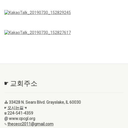
☛ 교회주소
⛪ 33428 N. Sears Blvd. Grayslake, IL 60030
☛
오시는길
☚
☎ 224-541-4359
@ www.cpcgl.org
✎
thececc2011@gmail.com