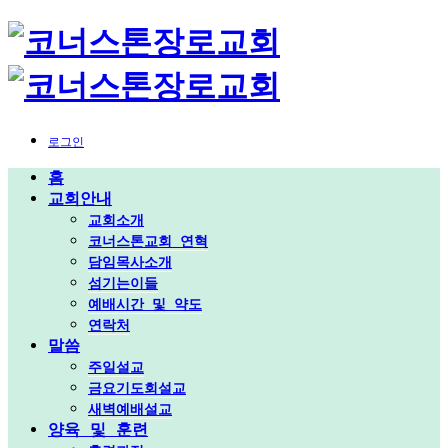
로그인
홈
교회안내
교회소개
코너스톤교회 연혁
담임목사소개
섬기는이들
예배시간 및 약도
연락처
말씀
주일설교
금요기도회설교
새벽예배설교
양육 및 훈련