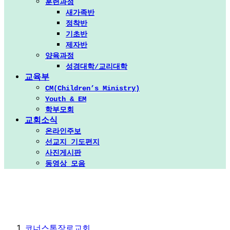
훈련과정
새가족반
정착반
기초반
제자반
양육과정
성경대학/교리대학
교육부
CM(Children’s Ministry)
Youth & EM
학부모회
교회소식
온라인주보
선교지 기도편지
사진게시판
동영상 모음
코너스톤장로교회