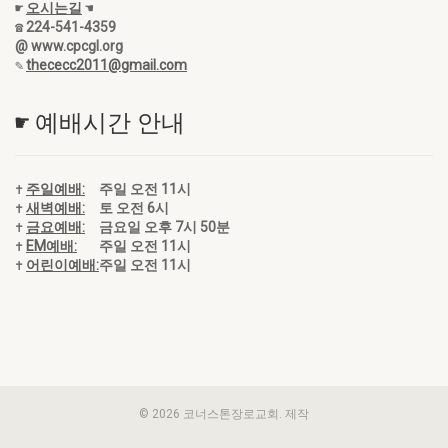
☛
오시는길
☚
☎ 224-541-4359
@ www.cpcgl.org
✎
thececc2011@gmail.com
☛ 예배시간 안내
✝
주일예배:
주일 오전 11시
✝
새벽예배:
토 오전 6시
✝
금요예배:
금요일 오후 7시 50분
✝
EM예배:
주일 오전 11시
✝
어린이예배:
주일 오전 11시
© 2026 코너스톤장로교회. 제작