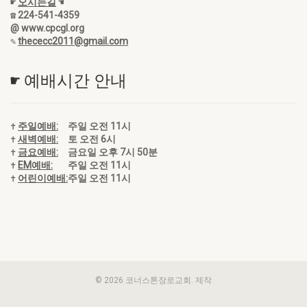
☛
오시는길
☚
☎ 224-541-4359
@ www.cpcgl.org
✎
thececc2011@gmail.com
☛ 예배시간 안내
✝
주일예배:
주일 오전 11시
✝
새벽예배:
토 오전 6시
✝
금요예배:
금요일 오후 7시 50분
✝
EM예배:
주일 오전 11시
✝
어린이예배:
주일 오전 11시
© 2026 코너스톤장로교회. 제작