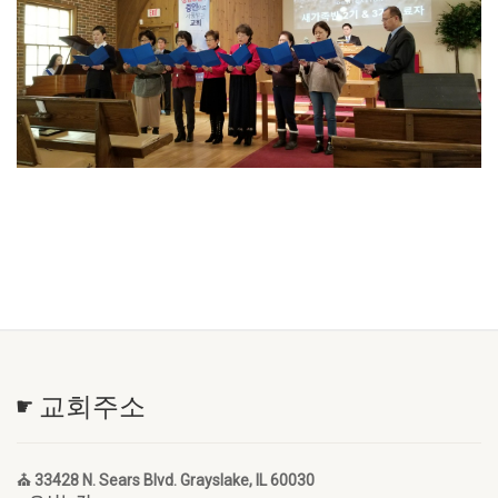
☛ 교회주소
⛪ 33428 N. Sears Blvd. Grayslake, IL 60030