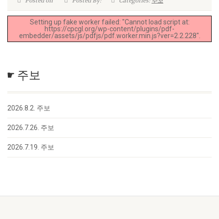
Posted on
Posted By:
Categories:
주보
Setting up fake worker failed: "Cannot load script at:
https://cpcgl.org/wp-content/plugins/pdf-
embedder/assets/js/pdfjs/pdf.worker.min.js?ver=2.2.228".
☛ 주보
2026.8.2. 주보
2026.7.26. 주보
2026.7.19. 주보