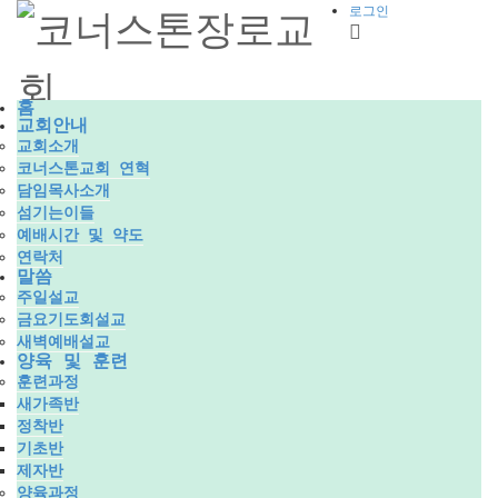
로그인
홈
교회안내
교회소개
코너스톤교회 연혁
담임목사소개
섬기는이들
예배시간 및 약도
연락처
말씀
주일설교
금요기도회설교
새벽예배설교
양육 및 훈련
훈련과정
새가족반
정착반
기초반
제자반
양육과정