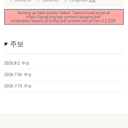
Posted on
Posted By:
Categories:
주보
Setting up fake worker failed: "Cannot load script at:
https://cpcgl.org/wp-content/plugins/pdf-
embedder/assets/js/pdfjs/pdf.worker.min.js?ver=2.2.228".
☛ 주보
2026.8.2. 주보
2026.7.26. 주보
2026.7.19. 주보