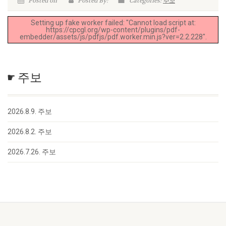
Posted on
Posted By:
Categories:
주보
Setting up fake worker failed: "Cannot load script at:
https://cpcgl.org/wp-content/plugins/pdf-
embedder/assets/js/pdfjs/pdf.worker.min.js?ver=2.2.228".
☛ 주보
2026.8.9. 주보
2026.8.2. 주보
2026.7.26. 주보