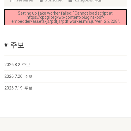
Posted on
Posted By:
Categories:
주보
Setting up fake worker failed: "Cannot load script at:
https://cpcgl.org/wp-content/plugins/pdf-
embedder/assets/js/pdfjs/pdf.worker.min.js?ver=2.2.228".
☛ 주보
2026.8.2. 주보
2026.7.26. 주보
2026.7.19. 주보