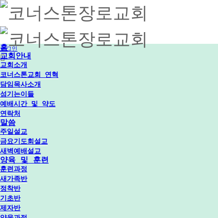
홈
로그인
교회안내
교회소개
코너스톤교회 연혁
담임목사소개
섬기는이들
예배시간 및 약도
연락처
말씀
주일설교
금요기도회설교
새벽예배설교
양육 및 훈련
훈련과정
새가족반
정착반
기초반
제자반