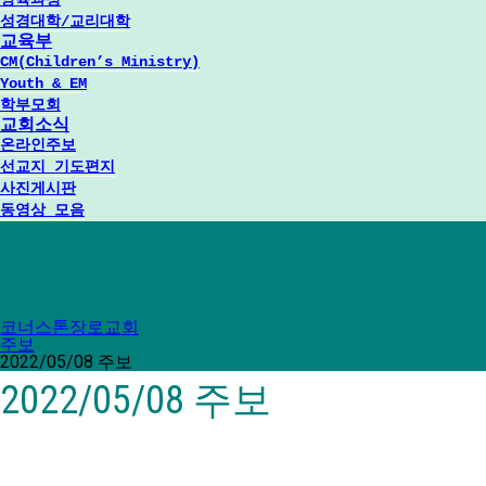
양육과정
성경대학/교리대학
교육부
CM(Children’s Ministry)
Youth & EM
학부모회
교회소식
온라인주보
선교지 기도편지
사진게시판
동영상 모음
코너스톤장로교회
주보
2022/05/08 주보
2022/05/08 주보