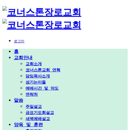
로그인
홈
교회안내
교회소개
코너스톤교회 연혁
담임목사소개
섬기는이들
예배시간 및 약도
연락처
말씀
주일설교
금요기도회설교
새벽예배설교
양육 및 훈련