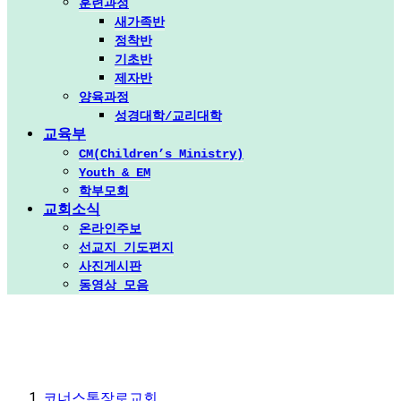
훈련과정
새가족반
정착반
기초반
제자반
양육과정
성경대학/교리대학
교육부
CM(Children’s Ministry)
Youth & EM
학부모회
교회소식
온라인주보
선교지 기도편지
사진게시판
동영상 모음
코너스톤장로교회