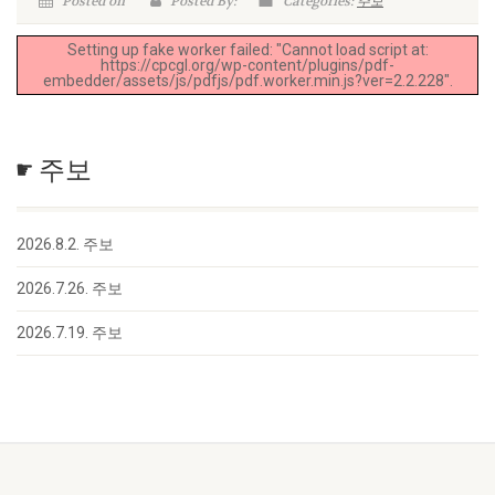
Posted on
Posted By:
Categories:
주보
Setting up fake worker failed: "Cannot load script at:
https://cpcgl.org/wp-content/plugins/pdf-
embedder/assets/js/pdfjs/pdf.worker.min.js?ver=2.2.228".
☛ 주보
2026.8.2. 주보
2026.7.26. 주보
2026.7.19. 주보