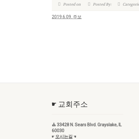
Posted on
Posted By:
Categori
2019.6.09. 주보
☛ 교회주소
⛪ 33428 N. Sears Blvd. Grayslake, IL
60030
☛
오시는길
☚