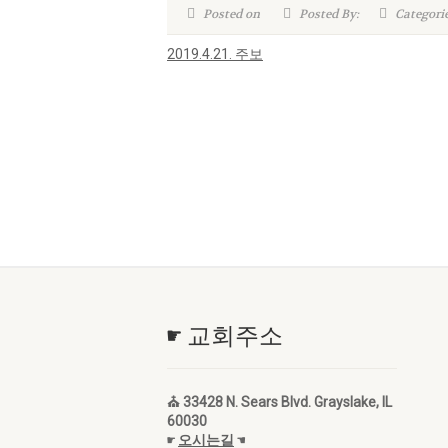
Posted on
Posted By:
Categori
2019.4.21. 주보
☛ 교회주소
⛪ 33428 N. Sears Blvd. Grayslake, IL
60030
☛
오시는길
☚