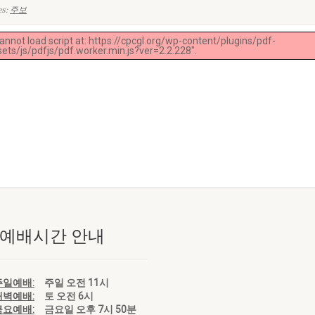
es:
주보
Cannot load script at: https://cpcgl.org/wp-content/plugins/pdf-
ts/js/pdfjs/pdf.worker.min.js?ver=2.2.228".
 예배시간 안내
주일예배:
주일 오전 11시
새벽예배:
토 오전 6시
금요예배:
금요일 오후 7시 50분