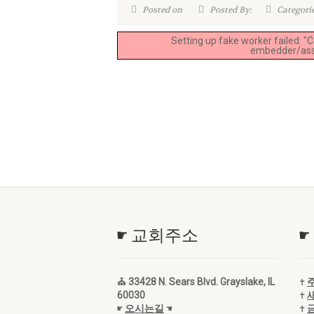
Posted on
Posted By:
Categori
Setting up fake worker failed: "
embedder/asse
☛ 교회주소
☛
⛪ 33428 N. Sears Blvd. Grayslake, IL
✝
60030
✝
☛
오시는길
☚
✝