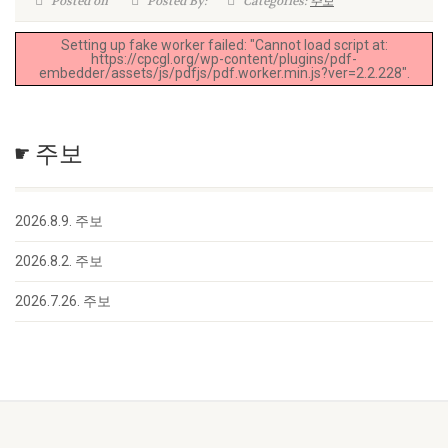
Posted on
Posted By:
Categories:
주보
Setting up fake worker failed: "Cannot load script at:
https://cpcgl.org/wp-content/plugins/pdf-
embedder/assets/js/pdfjs/pdf.worker.min.js?ver=2.2.228".
☛ 주보
2026.8.9. 주보
2026.8.2. 주보
2026.7.26. 주보